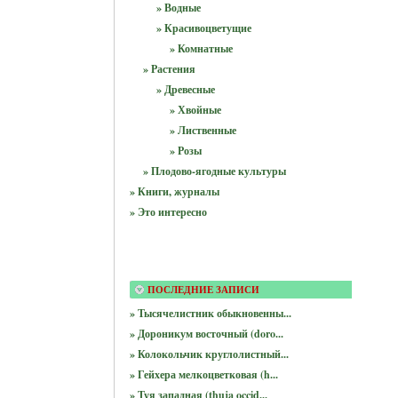
» Водные
» Красивоцветущие
» Комнатные
» Растения
» Древесные
» Хвойные
» Лиственные
» Розы
» Плодово-ягодные культуры
» Книги, журналы
» Это интересно
ПОСЛЕДНИЕ ЗАПИСИ
» Тысячелистник обыкновенны...
» Дороникум восточный (doro...
» Колокольчик круглолистный...
» Гейхера мелкоцветковая (h...
» Туя западная (thuja occid...