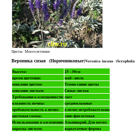
Цветы: Многолетники
Вероника сизая (Норичниковые)
Veronica incana (Scrophula
Высота:
25 - 30см
время цветения:
май - июль
описание цветов:
Темно-синие цветы
описание листьев:
Сизые листья
Требования к освещенности:
свет
влажность почвы:
средневлажные
требовательность к почве:
к почве нетребовательны
цветовая гамма:
сине-фиолетовая
Использование в озеленении:
Альпинарий, Для могил
окраска листьев:
варьегатные формы