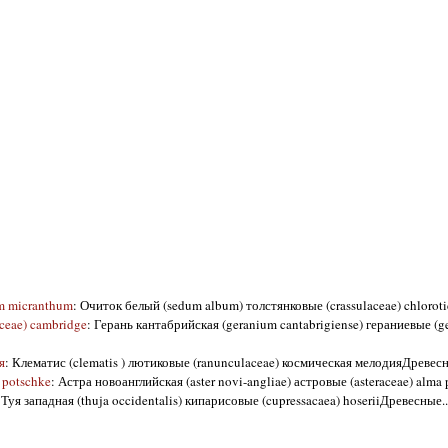
um micranthum
: Очиток белый (sedum album) толстянковые (crassulaceae) chlorot
ceae) cambridge
: Герань кантабрийская (geranium cantabrigiense) гераниевые (g
я
: Клематис (clematis ) лютиковые (ranunculaceae) космическая мелодияДревесны
 potschke
: Астра новоанглийская (aster novi-angliae) астровые (asteraceae) alma p
 Туя западная (thuja occidentalis) кипарисовые (cupressacaea) hoseriiДревесные..