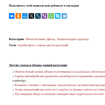
Поделитесь этой записью или добавьте в закладки
Категории
:
Многолетники
,
Цветы
,
Энциклопедия садовода
Теги
:
клумбы фото
,
семена цветов растений
Другие статьи и обзоры данной категории
»
Очиток белый (sedum album) толстянковые (crassulaceae) chlorotic
»
Герань кантабрийская (geranium cantabrigiense) гераниевые (gerania
cambridge...
»
Клематис (clematis ) лютиковые (ranunculaceae) космическая мелоди
»
Астра новоанглийская (aster novi-angliae) астровые (asteraceae) alma
»
Туя западная (thuja occidentalis) кипарисовые (cupressacaea) hoserii
: