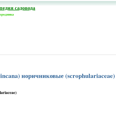
едия садовода
городника
 incana) норичниковые (scrophulariaceae)
ariaceae)