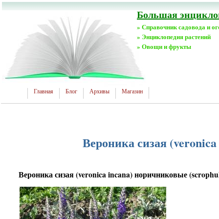
Большая энциклоп
» Справочник садовода и о
» Энциклопедия растений
» Овощи и фрукты
Главная
Блог
Архивы
Магазин
Вероника сизая (veronica
Вероника сизая (veronica incana) норичниковые (scrophul