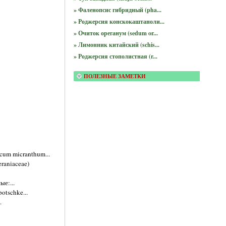
» Фаленопсис гибридный (pha...
» Роджерсия конскокаштаноли...
» Очиток ореганум (sedum or...
» Лимонник китайский (schis...
» Роджерсия стополистная (r...
ПОЛЕЗНЫЕ ЗАМЕТКИ
icum micranthum...
eraniaceae)
е:...
otschke...
.