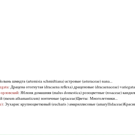
Полынь шмидта (artemisia schmidtiana) астровые (asteraceae) nana...
egata
: Драцена отогнутая (dracaena reflexa) драценовые (dracaenaceae) variegata
ь орловский
: Яблоня домашняя (malus domestica) розоцветные (rosaceae) кандил
й (meum athamanticum) зонтичные (apiaceae)Цветы: Многолетники...
e)
: Эухарис крупноцветковый (eucharis ) амариллисовые (amaryllidaceae)Красив