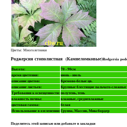
Цветы: Многолетники
Роджерсия стополистная (Камнеломковые)
Rodgersia pod
Высота:
70 - 90см
время цветения:
июнь - июль
описание цветов:
Кремово-белые цв.
описание листьев:
Крупные блестящие пальчато-сложные 
Требования к освещенности:
полутень, тень
влажность почвы:
влажные, средневлажные
цветовая гамма:
белая
Использование в озеленении:
Группа, Массив, Миксбордер
Поделитесь этой записью или добавьте в закладки