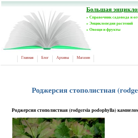
Большая энциклоп
» Справочник садовода и о
» Энциклопедия растений
» Овощи и фрукты
Главная
Блог
Архивы
Магазин
Роджерсия стополистная (rodger
Роджерсия стополистная (rodgersia podophylla) камнелом