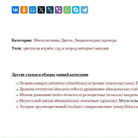
Категории
:
Многолетники
,
Цветы
,
Энциклопедия садовода
Теги
:
цветок на клумбе
,
сад и огород интернет магазин
Другие статьи и обзоры данной категории
»
Полынь шмидта (artemisia schmidtiana) астровые (asteraceae) nana
: 
»
Драцена отогнутая (dracaena reflexa) драценовые (dracaenaceae) vari
»
Яблоня домашняя (malus domestica) розоцветные (rosaceae) кандил
»
Меум голый (meum athamanticum) зонтичные (apiaceae)
: Меум голы
»
Эухарис крупноцветковый (eucharis ) амариллисовые (amaryllidacea