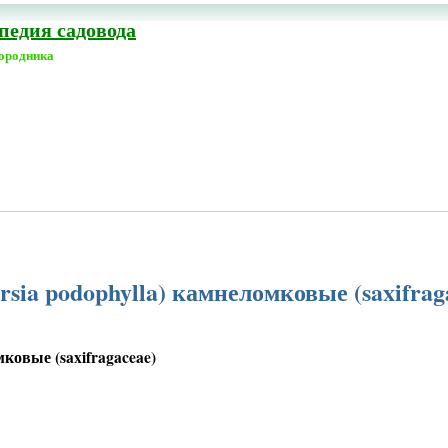
едия садовода
городника
sia podophylla) камнеломковые (saxifrag
ковые (saxifragaceae)