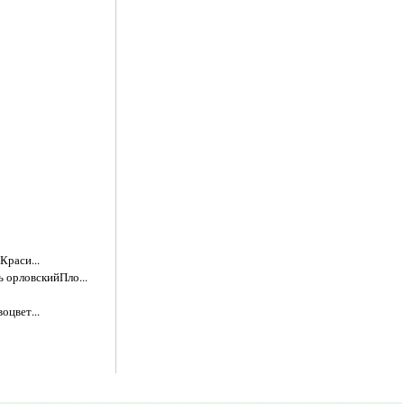
Краси...
ь орловскийПло...
оцвет...