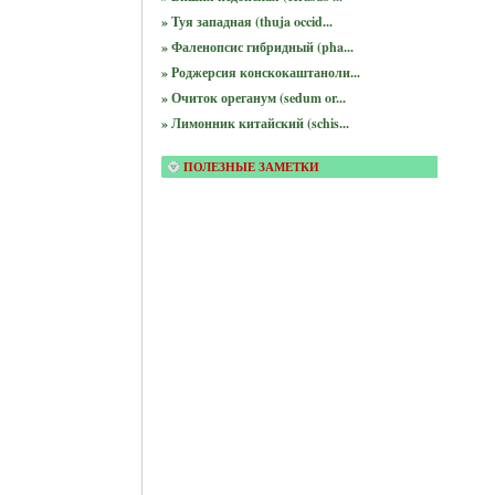
» Туя западная (thuja occid...
» Фаленопсис гибридный (pha...
» Роджерсия конскокаштаноли...
» Очиток ореганум (sedum or...
» Лимонник китайский (schis...
ПОЛЕЗНЫЕ ЗАМЕТКИ