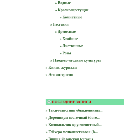
» Водные
» Красивоцветущие
» Комнатные
» Растения
» Древесные
» Хвойные
» Лиственные
» Розы
» Плодово-ягодные культуры
» Книги, журналы
» Это интересно
ПОСЛЕДНИЕ ЗАПИСИ
» Тысячелистник обыкновенны...
» Дороникум восточный (doro...
» Колокольчик круглолистный...
» Гейхера мелкоцветковая (h...
» Вишня йедонская (cerasus ...