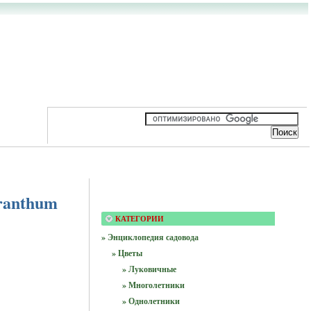
cranthum
КАТЕГОРИИ
» Энциклопедия садовода
» Цветы
» Луковичные
» Многолетники
» Однолетники