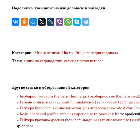
Поделитесь этой записью или добавьте в закладки
Категории
:
Многолетники
,
Цветы
,
Энциклопедия садовода
Теги
:
книги по садоводству
,
семена цветов каталог
Другие статьи и обзоры данной категории
»
Барбарис тунберга (berberis thunbergii) барбарисовые (berberisasea)
»
Герань гималайская (geranium himalayense) гераниевые (geraniaceae)
»
Гейхера (heuchera ) камнеломковые (saxifragaceae) cascade dawn
: Ге
»
Кофе арабский (coffea arabica) мареновые (rubiaceae)
: Кофе арабский
»
Гейхера кроваво-красная (heuchera sanguinea) камнеломковые (saxif
splendens...