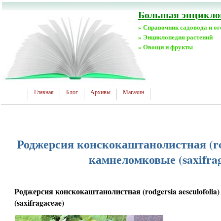
Большая энциклоп
» Справочник садовода и о
» Энциклопедия растений
» Овощи и фрукты
Главная
Блог
Архивы
Магазин
Роджерсия конскокаштанолистная (rodg
камнеломковые (saxifrag
Роджерсия конскокаштанолистная (rodgersia aesculofoli
(saxifragaceae)