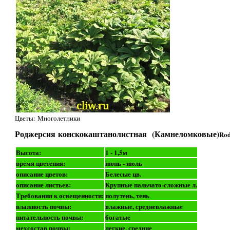
Цветы: Многолетники
Роджерсия конскокаштанолистная (Камнеломковые)
Rod
Высота:
1 - 1,5м
время цветения:
июнь - июль
описание цветов:
Белесые цв.
описание листьев:
Крупные пальчато-сложные л.
Требования к освещенности:
полутень, тень
влажность почвы:
влажные, средневлажные
питательность почвы:
богатые
мехсостав почвы:
легкие, средние