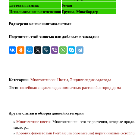
цветовая гамма:
белая
Использование в озеленении:
Группа, Миксбордер
Роджерсия конскокаштанолистная
Поделитесь этой записью или добавьте в закладки
Категории
:
Многолетники
,
Цветы
,
Энциклопедия садовода
Теги
:
новейшая энциклопедия комнатных растений
,
огород дома
Другие статьи и обзоры данной категории
»
Многолетние цветы
: Многолетники - это те растения, которые продол
таких р...
»
Коровяк фиолетовый (verbascum phoeniceum) норичниковые (scrophul