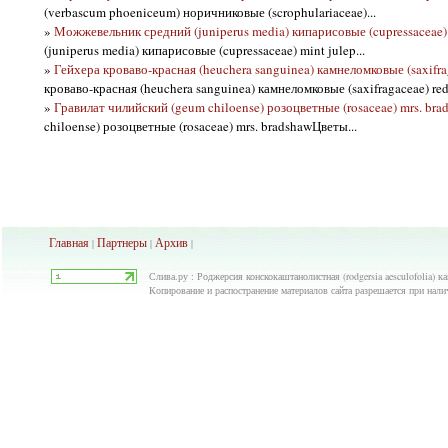
(verbascum phoeniceum) норичниковые (scrophulariaceae)...
»
Можжевельник средний (juniperus media) кипарисовые (cupressaceae) 
(juniperus media) кипарисовые (cupressaceae) mint julep...
»
Гейхера кроваво-красная (heuchera sanguinea) камнеломковые (saxifrag
кроваво-красная (heuchera sanguinea) камнеломковые (saxifragaceae) red 
»
Гравилат чилийский (geum chiloense) розоцветные (rosaceae) mrs. bra
chiloense) розоцветные (rosaceae) mrs. bradshawЦветы...
Главная
Партнеры
Архив
|
|
|
Слива.ру : Роджерсия конскокаштанолистная (rodgersia aesculofolia) к
Копирование и распостранение материалов сайта разрешается при нали