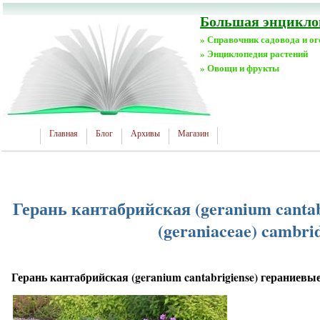
Большая энциклоп
» Справочник садовода и о
» Энциклопедия растений
» Овощи и фрукты
Главная
Блог
Архивы
Магазин
Герань кантабрийская (geranium cantab
(geraniaceae) cambri
Герань кантабрийская (geranium cantabrigiense) гераниевые