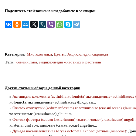
Поделитесь этой записью или добавьте в закладки
Категории
:
Многолетники
,
Цветы
,
Энциклопедия садовода
Теги
:
семени льна
,
энциклопедия животных и растений
Другие статьи и обзоры данной категории
»
Актинидия коломикта (actinidia kolomicta) актинидиевые (actinidiaceae)
kolomicta) актинидиевые (actinidiaceae)Плодовы...
»
Очиток отогнутый (sedum reflexum) толстянковые (crassulaceae) glaucu
толстянковые (crassulaceae) glaucum...
»
Очиток фостера (sedum forsterianum) толстянковые (crassulaceae) angeli
forsterianum) толстянковые (crassulaceae) angeline...
»
Дриада восьмилепестная (dryas octopetala) розоцветные (rosaceae)
: Дри