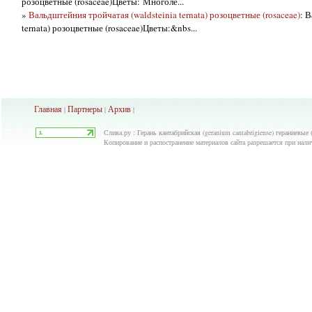
розоцветные (rosaceae)Цветы: Многоле...
»
Вальдштейния тройчатая (waldsteinia ternata) розоцветные (rosaceae)
: 
ternata) розоцветные (rosaceae)Цветы:&nbs...
Главная
Партнеры
Архив
|
|
|
Слива.ру : Герань кантабрийская (geranium cantabrigiense) гераниевые 
Копирование и распостранение материалов сайта разрешается при нали