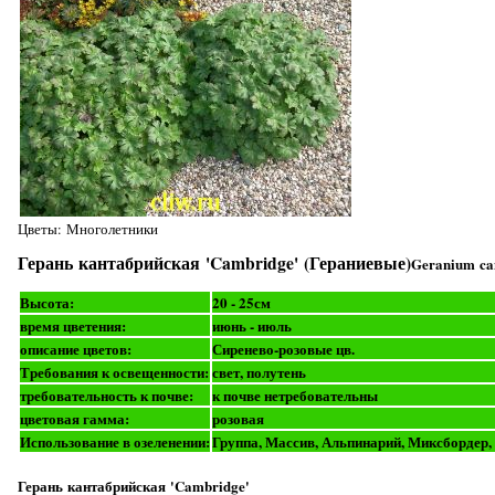
Цветы: Многолетники
Герань кантабрийская 'Cambridge' (Гераниевые)
Geranium can
Высота:
20 - 25см
время цветения:
июнь - июль
описание цветов:
Сиренево-розовые цв.
Требования к освещенности:
свет, полутень
требовательность к почве:
к почве нетребовательны
цветовая гамма:
розовая
Использование в озеленении:
Группа, Массив, Альпинарий, Миксбордер,
Герань кантабрийская 'Cambridge'