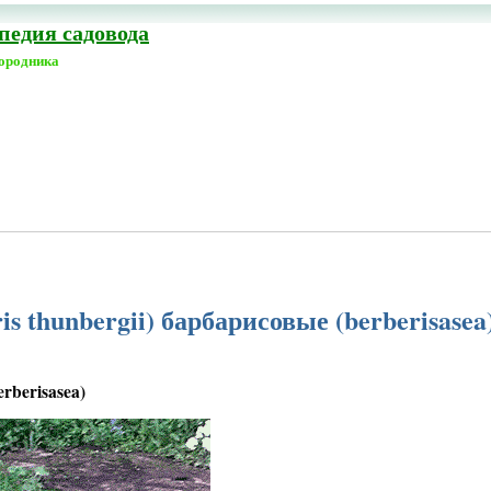
едия садовода
городника
s thunbergii) барбарисовые (berberisasea
rberisasea)