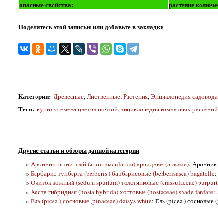
опасные свойства:
растение колюче
Поделитесь этой записью или добавьте в закладки
Категории
:
Древесные
,
Лиственные
,
Растения
,
Энциклопедия садовода
Теги
:
купить семена цветов почтой
,
энциклопедия комнатных растений
Другие статьи и обзоры данной категории
»
Аронник пятнистый (arum maculatum) ароидные (araceae)
: Аронник
»
Барбарис тунберга (berberis ) барбарисовые (berberisasea) bagatelle
:
»
Очиток ложный (sedum spurium) толстянковые (crassulaceae) purpurt
»
Хоста гибридная (hosta hybrida) хостовые (hostaceae) shade fanfare
:
»
Ель (picea ) сосновые (pinaceae) daisys white
: Ель (picea ) сосновые 