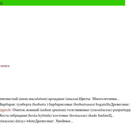
е!,
 книга
 пятнистый (arum maculatum) ароидные (araceae)Цветы: Многолетники...
 Барбарис тунберга (berberis ) барбарисовые (berberisasea) bagatelleДревесные: .
eppich
: Очиток ложный (sedum spurium) толстянковые (crassulaceae) purpurteppi
 Хоста гибридная (hosta hybrida) хостовые (hostaceae) shade fanfareЦ...
(pinaceae) daisys whiteДревесные: Хвойные...