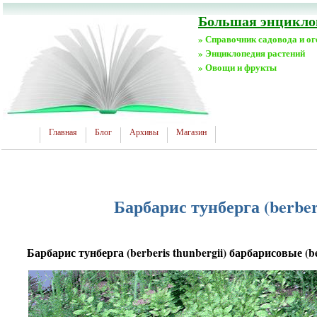
Большая энциклоп
» Справочник садовода и о
» Энциклопедия растений
» Овощи и фрукты
Главная
Блог
Архивы
Магазин
Барбарис тунберга (berberi
Барбарис тунберга (berberis thunbergii) барбарисовые (be