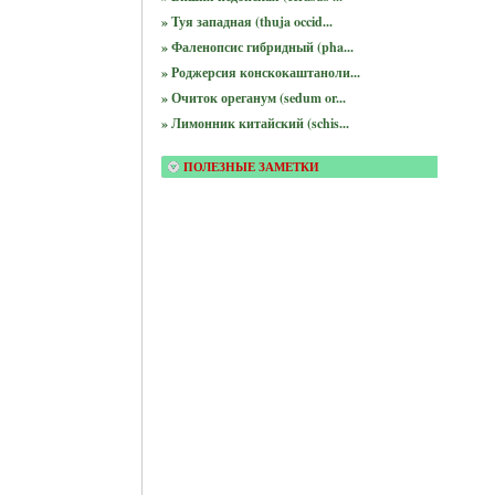
» Туя западная (thuja occid...
» Фаленопсис гибридный (pha...
» Роджерсия конскокаштаноли...
» Очиток ореганум (sedum or...
» Лимонник китайский (schis...
ПОЛЕЗНЫЕ ЗАМЕТКИ