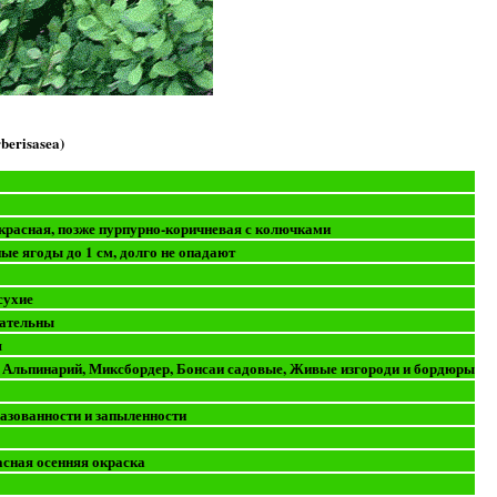
berisasea)
красная, позже пурпурно-коричневая с колючками
ые ягоды до 1 см, долго не опадают
сухие
вательны
я
, Альпинарий, Миксбордер, Бонсаи садовые, Живые изгороди и бордюры
газованности и запыленности
асная осенняя окраска