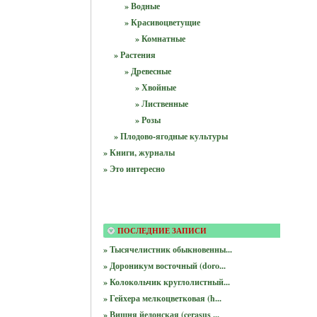
» Водные
» Красивоцветущие
» Комнатные
» Растения
» Древесные
» Хвойные
» Лиственные
» Розы
» Плодово-ягодные культуры
» Книги, журналы
» Это интересно
ПОСЛЕДНИЕ ЗАПИСИ
» Тысячелистник обыкновенны...
» Дороникум восточный (doro...
» Колокольчик круглолистный...
» Гейхера мелкоцветковая (h...
» Вишня йедонская (cerasus ...