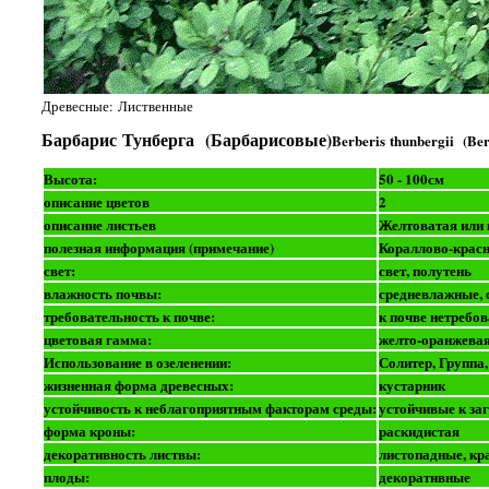
Древесные: Лиственные
Барбарис Тунберга (Барбарисовые)
Berberis thunbergii (Ber
Высота:
50 - 100см
описание цветов
2
описание листьев
Желтоватая или 
полезная информация (примечание)
Кораллово-красн
свет:
свет, полутень
влажность почвы:
средневлажные, 
требовательность к почве:
к почве нетребо
цветовая гамма:
желто-оранжева
Использование в озеленении:
Солитер, Группа
жизненная форма древесных:
кустарник
устойчивость к неблагоприятным факторам среды:
устойчивые к за
форма кроны:
раскидистая
декоративность листвы:
листопадные, кр
плоды:
декоративные