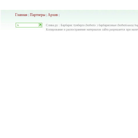
Главная
Партнеры
Архив
|
|
|
Слива.ру : Барбарис тунберга (berberis ) барбарисовые (berberisasea) b
Копирование и распостранение материалов сайта разрешается при нали