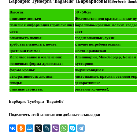
Барбарис Тунберга 'Bagatelle' (Барбарисовые)
Berberis thunb
Высота:
30 - 50см
описание листьев
Желтоватая или красная, позже п
полезная информация (примечание)
Кораллово-красные мелкие ягоды,
свет:
свет
влажность почвы:
средневлажные, сухие
требовательность к почве:
к почве нетребовательны
цветовая гамма:
желто-оранжевая
Использование в озеленении:
Альпинарий, Миксбордер, Бонсаи
жизненная форма древесных:
кустарник
форма кроны:
подушковидная
декоративность листвы:
листопадные, красная осенняя ок
плоды:
декоративные
опасные свойства:
растение колючее!,
Барбарис Тунберга 'Bagatelle'
Поделитесь этой записью или добавьте в закладки