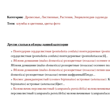
Категории
:
Древесные
,
Лиственные
,
Растения
,
Энциклопедия садовода
Теги
:
клумбы и цветники
,
цветы фото
Другие статьи и обзоры данной категории
»
Понтедерия сердцелистная (pontederia cordata) понтедериевые (ponte
сердцелистная (pontederia cordata) понтедериевые (pontederiaceae)Ц...
»
Яблоня домашняя (malus domestica) розоцветные (rosaceae) осеннее 
Яблоня домашняя (malus domestica) розоцветные (rosaceae) осеннее по
»
Яблоня домашняя (malus domestica) розоцветные (rosaceae) пепин ш
domestica) розоцветные (rosaceae) пепин шафранныйПлодо...
»
Космос дваждыперистый (cosmos bipinnatus) астровые (asteraceae)
: 
bipinnatus) астровые (asteraceae)Цвет...
»
Колокольчик персиколистный (campanula persicifolia) колокольчиковы
персиколистный (campanula persicifolia) колокольчиковые (campanulaceae