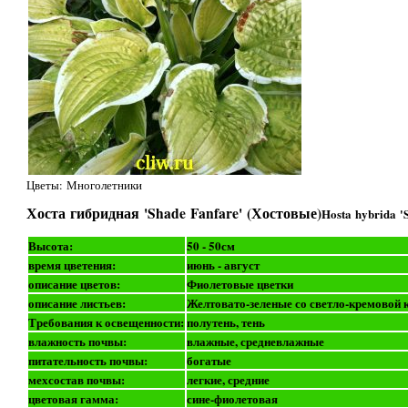
Цветы: Многолетники
Хоста гибридная 'Shade Fanfare' (Хостовые)
Hosta hybrida '
Высота:
50 - 50см
время цветения:
июнь - август
описание цветов:
Фиолетовые цветки
описание листьев:
Желтовато-зеленые со светло-кремовой 
Требования к освещенности:
полутень, тень
влажность почвы:
влажные, средневлажные
питательность почвы:
богатые
мехсостав почвы:
легкие, средние
цветовая гамма:
сине-фиолетовая