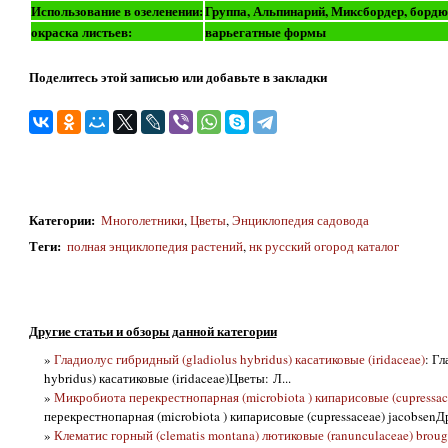
Использование в озеленении:
Группа, Альпинарий, Миксбордер, бордю
окраска листьев:
варьегатные формы
Поделитесь этой записью или добавьте в закладки
Категории
:
Многолетники
,
Цветы
,
Энциклопедия садовода
Теги
:
полная энциклопедия растений
,
нк русский огород каталог
Другие статьи и обзоры данной категории
»
Гладиолус гибридный (gladiolus hybridus) касатиковые (iridaceae)
: Г
hybridus) касатиковые (iridaceae)Цветы: Л...
»
Микробиота перекрестнопарная (microbiota ) кипарисовые (cupressac
перекрестнопарная (microbiota ) кипарисовые (cupressaceae) jacobsenДр
»
Клематис горный (clematis montana) лютиковые (ranunculaceae) brough