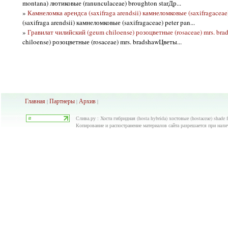
montana) лютиковые (ranunculaceae) broughton starДр...
»
Камнеломка арендса (saxifraga arendsii) камнеломковые (saxifragaceae)
(saxifraga arendsii) камнеломковые (saxifragaceae) peter pan...
»
Гравилат чилийский (geum chiloense) розоцветные (rosaceae) mrs. bra
chiloense) розоцветные (rosaceae) mrs. bradshawЦветы...
Главная
Партнеры
Архив
|
|
|
Слива.ру : Хоста гибридная (hosta hybrida) хостовые (hostaceae) shade
Копирование и распостранение материалов сайта разрешается при нали