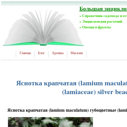
Большая энциклоп
» Справочник садовода и о
» Энциклопедия растений
» Овощи и фрукты
Главная
Блог
Архивы
Магазин
Яснотка крапчатая (lamium macula
(lamiaceae) silver bea
Яснотка крапчатая (lamium maculatum) губоцветные (lamiac