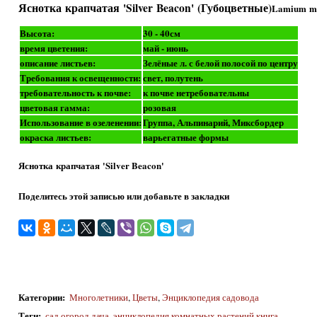
Яснотка крапчатая 'Silver Beacon' (Губоцветные)
Lamium ma
Высота:
30 - 40см
время цветения:
май - июнь
описание листьев:
Зелёные л. с белой полосой по центру
Требования к освещенности:
свет, полутень
требовательность к почве:
к почве нетребовательны
цветовая гамма:
розовая
Использование в озеленении:
Группа, Альпинарий, Миксбордер
окраска листьев:
варьегатные формы
Яснотка крапчатая 'Silver Beacon'
Поделитесь этой записью или добавьте в закладки
Категории
:
Многолетники
,
Цветы
,
Энциклопедия садовода
Теги
:
сад огород дача
,
энциклопедия комнатных растений книга