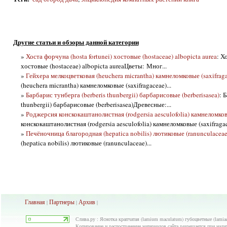
Другие статьи и обзоры данной категории
»
Хоста форчуна (hosta fortunei) хостовые (hostaceae) albopicta aurea
: Х
хостовые (hostaceae) albopicta aureaЦветы: Мног...
»
Гейхера мелкоцветковая (heuchera micrantha) камнеломковые (saxifrag
(heuchera micrantha) камнеломковые (saxifragaceae)...
»
Барбарис тунберга (berberis thunbergii) барбарисовые (berberisasea)
: 
thunbergii) барбарисовые (berberisasea)Древесные:...
»
Роджерсия конскокаштанолистная (rodgersia aesculofolia) камнеломков
конскокаштанолистная (rodgersia aesculofolia) камнеломковые (saxifragace
»
Печёночница благородная (hepatica nobilis) лютиковые (ranunculaceae
(hepatica nobilis) лютиковые (ranunculaceae)...
Главная
Партнеры
Архив
|
|
|
Слива.ру : Яснотка крапчатая (lamium maculatum) губоцветные (lamiace
Копирование и распостранение материалов сайта разрешается при нали