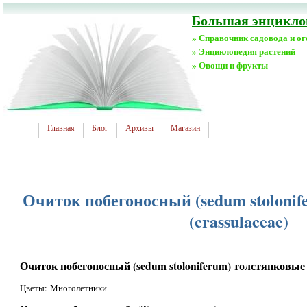
Большая энциклоп
» Справочник садовода и о
» Энциклопедия растений
» Овощи и фрукты
Главная
Блог
Архивы
Магазин
Очиток побегоносный (sedum stoloni
(crassulaceae)
Очиток побегоносный (sedum stoloniferum) толстянковые (
Цветы: Многолетники