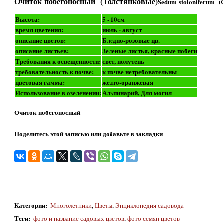
Очиток побегоносный (Толстянковые)
Sedum stoloniferum (C
Высота:
5 - 10см
время цветения:
июль - август
описание цветов:
Бледно-розовые цв.
описание листьев:
Зеленые листья, красные побеги
Требования к освещенности:
свет, полутень
требовательность к почве:
к почве нетребовательны
цветовая гамма:
желто-оранжевая
Использование в озеленении:
Альпинарий, Для могил
Очиток побегоносный
Поделитесь этой записью или добавьте в закладки
Категории
:
Многолетники
,
Цветы
,
Энциклопедия садовода
Теги
:
фото и название садовых цветов
,
фото семян цветов