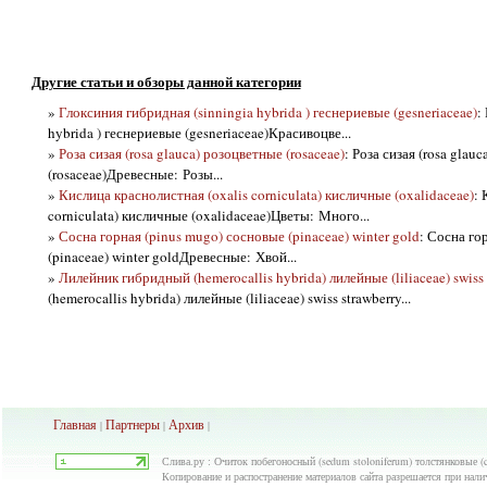
Другие статьи и обзоры данной категории
»
Глоксиния гибридная (sinningia hybrida ) геснериевые (gesneriaceae)
:
hybrida ) геснериевые (gesneriaceae)Красивоцве...
»
Роза сизая (rosa glauca) розоцветные (rosaceae)
: Роза сизая (rosa glau
(rosaceae)Древесные: Розы...
»
Кислица краснолистная (oxalis corniculata) кисличные (oxalidaceae)
: 
corniculata) кисличные (oxalidaceae)Цветы: Много...
»
Сосна горная (pinus mugo) сосновые (pinaceae) winter gold
: Сосна го
(pinaceae) winter goldДревесные: Хвой...
»
Лилейник гибридный (hemerocallis hybrida) лилейные (liliaceae) swiss 
(hemerocallis hybrida) лилейные (liliaceae) swiss strawberry...
Главная
Партнеры
Архив
|
|
|
Слива.ру : Очиток побегоносный (sedum stoloniferum) толстянковые (c
Копирование и распостранение материалов сайта разрешается при нали