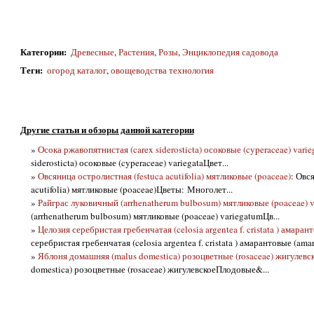
Категории
:
Древесные
,
Растения
,
Розы
,
Энциклопедия садовода
Теги
:
огород каталог
,
овощеводства технология
Другие статьи и обзоры данной категории
»
Осока ржавопятнистая (carex siderosticta) осоковые (cyperaceae) varie
siderosticta) осоковые (cyperaceae) variegataЦвет...
»
Овсяница остролистная (festuca acutifolia) мятликовые (poaceae)
: Овс
acutifolia) мятликовые (poaceae)Цветы: Многолет...
»
Райграс луковичный (arrhenatherum bulbosum) мятликовые (poaceae) 
(arrhenatherum bulbosum) мятликовые (poaceae) variegatumЦв...
»
Целозия серебристая гребенчатая (celosia argentea f. cristata ) амаран
серебристая гребенчатая (celosia argentea f. cristata ) амарантовые (amara
»
Яблоня домашняя (malus domestica) розоцветные (rosaceae) жигулевс
domestica) розоцветные (rosaceae) жигулевскоеПлодовые&...