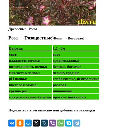
Древесные: Розы
Роза (Розоцветные)
Rosa (Rosaceae)
Высота:
1,2 - 3м
свет:
свет
влажность почвы:
средневлажные
питательность почвы:
бедные, богатые
мехсостав почвы:
легкие, средние
рН почвы:
слабокислые, нейтральные
цветовая гамма:
розовая
группа роз:
шиповники
махровость цветка розы:
простые цветки роз
Поделитесь этой записью или добавьте в закладки