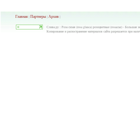
Главная
Партнеры
Архив
|
|
|
Слива.ру : Роза сизая (rosa glauca) розоцветные (rosaceae) - Большая 
Копирование и распостранение материалов сайта разрешается при нали