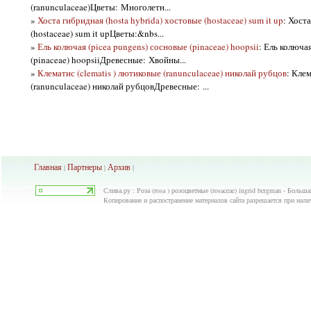
(ranunculaceae)Цветы: Многолетн...
»
Хоста гибридная (hosta hybrida) хостовые (hostaceae) sum it up
: Хост
(hostaceae) sum it upЦветы:&nbs...
»
Ель колючая (picea pungens) сосновые (pinaceae) hoopsii
: Ель колюча
(pinaceae) hoopsiiДревесные: Хвойны...
»
Клематис (clematis ) лютиковые (ranunculaceae) николай рубцов
: Клем
(ranunculaceae) николай рубцовДревесные: ...
Главная
Партнеры
Архив
|
|
|
Слива.ру : Роза (rosa ) розоцветные (rosaceae) ingrid bergman - Больш
Копирование и распостранение материалов сайта разрешается при нали