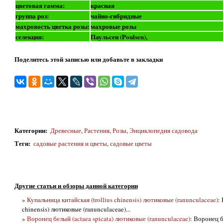
цветовая гамма:
красная
группа роз:
чайно-гибридные
махровость цветка розы:
махровые розы
селекция:
Паульсен (Poulsen),
Поделитесь этой записью или добавьте в закладки
Категории
:
Древесные
,
Растения
,
Розы
,
Энциклопедия садовода
Теги
:
садовые растения и цветы
,
садовые цветы
Другие статьи и обзоры данной категории
»
Купальница китайская (trollius chinensis) лютиковые (ranunculaceae)
:
chinensis) лютиковые (ranunculaceae)...
»
Воронец белый (actaea spicata) лютиковые (ranunculaceae)
: Воронец б