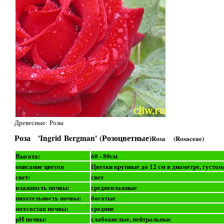
Древесные: Розы
Роза 'Ingrid Bergman' (Розоцветные)
Rosa (Rosaceae)
Высота:
60 - 80см
описание цветов
Цветки крупные до 12 см в диаметре, густо
свет:
свет
влажность почвы:
средневлажные
питательность почвы:
богатые
мехсостав почвы:
средние
рН почвы:
слабокислые, нейтральные