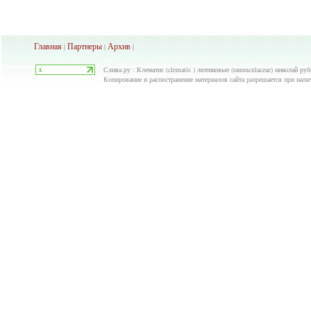
Главная
Партнеры
Архив
|
|
|
Слива.ру : Клематис (clematis ) лютиковые (ranunculaceae) николай ру
Копирование и распостранение материалов сайта разрешается при нали