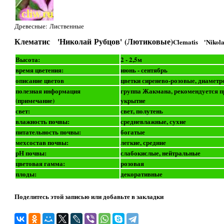
Древесные: Лиственные
Клематис 'Николай Рубцов' (Лютиковые)
Clematis 'Nikola
Высота:
2 - 2,5м
время цветения:
июнь - сентябрь
описание цветов
цветки сиренево-розовые, диаметр
полезная информация
группа Жакмана, рекомендуется п
(примечание)
укрытие
свет:
свет, полутень
влажность почвы:
средневлажные, сухие
питательность почвы:
богатые
мехсостав почвы:
легкие, средние
рН почвы:
слабокислые, нейтральные
цветовая гамма:
розовая
плоды:
декоративные
Поделитесь этой записью или добавьте в закладки