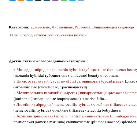
Категории
:
Древесные
,
Лиственные
,
Растения
,
Энциклопедия садовода
Теги
:
огород каталог
,
купить семена почтой
Другие статьи и обзоры данной категории
»
Монарда гибридная (monarda hybrida) губоцветные (lamiaceae) beaut
(monarda hybrida) губоцветные (lamiaceae) beauty of cobham...
»
Цикас отвернутый (cycas revoluta) саговниковые (cycadaceae)
: Цикас 
саговниковые (cycadaceae)Красивоцветущ...
»
Можжевельник казацкий (juniperus ) кипарисовые (cupressacaea) tamari
(juniperus ) кипарисовые (cupressacaea) tamariscifolia...
»
Лилейник гибридный (hemerocallis hybrida) лилейные (liliaceae) terac
(hemerocallis hybrida) лилейные (liliaceae) teracotta bobyЦветы:...
»
Армерия приморская (armeria maritima) свинчатковые (plumbaginaceae)
приморская (armeria maritima) свинчатковые (plumbaginaceae) splendens 