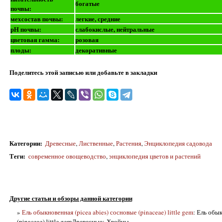
богатые
почвы:
мехсостав почвы:
легкие, средние
рН почвы:
слабокислые, нейтральные
цветовая гамма:
розовая
плоды:
декоративные
Поделитесь этой записью или добавьте в закладки
Категории
:
Древесные
,
Лиственные
,
Растения
,
Энциклопедия садовода
Теги
:
современное овощеводство
,
энциклопедия цветов и растений
Другие статьи и обзоры данной категории
»
Ель обыкновенная (picea abies) сосновые (pinaceae) little gem
: Ель обык
(pinaceae) little gemДревесные: Хвойны...