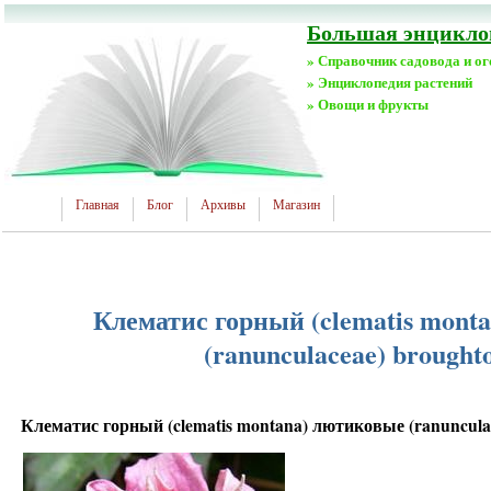
Большая энциклоп
» Справочник садовода и о
» Энциклопедия растений
» Овощи и фрукты
Главная
Блог
Архивы
Магазин
Клематис горный (clematis mont
(ranunculaceae) broughto
Клематис горный (clematis montana) лютиковые (ranunculac