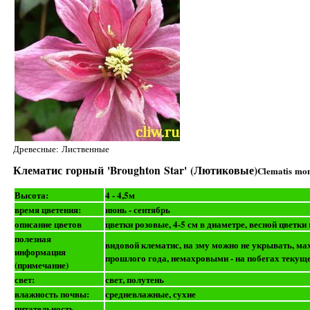
Древесные: Лиственные
Клематис горный 'Broughton Star' (Лютиковые)
Clematis mon
Высота:
4 - 4,5м
время цветения:
июнь - сентябрь
описание цветов
цветки розовые, 4-5 см в диаметре, весной цветк
полезная
видовой клематис, на зму можно не укрывать, ма
информация
прошлого года, немахровыми - на побегах текуще
(примечание)
свет:
свет, полутень
влажность почвы:
средневлажные, сухие
питательность