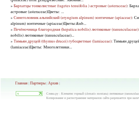
»
Бархатцы тонколистные (tagetes tenuifolia ) астровые (asteraceae)
: Барх
астровые (asteraceae)Цветы: ...
»
Синеголовник альпийский (eryngium alpinum) зонтичные (apiaceae)
: С
alpinum) зонтичные (apiaceae)Цветы:&nb...
»
Печёночница благородная (hepatica nobilis) лютиковые (ranunculaceae)
nobilis) лютиковые (ranunculaceae)...
»
Тимьян друцей (thymus drucei) губоцветные (lamiaceae)
: Тимьян друце
(lamiaceae)Цветы: Многолетники...
Главная
Партнеры
Архив
|
|
|
Слива.ру : Клематис горный (clematis montana) лютиковые (ranunculace
Копирование и распостранение материалов сайта разрешается при нали