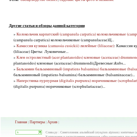
Другие статьи и обзоры данной категории
»
Колокольчик карпатский (campanula carpatica) колокольчиковые (camp
(campanula carpatica) колокольчиковые (campanulaceae)Ц...
»
Камассия кузикка (camassia cusickii) лилейные (liliaceae)
: Камассия ку
(liliaceae) Цветы: Луковичные...
»
Клен остролистный (acer plantanoides) кленовые (aceraceae) drummon
plantanoides) кленовые (aceraceae) drummondiiДревесные:&nbs...
»
Бальзамин бальзаминовый (impatiens balsamina) бальзаминовые (bals
бальзаминовый (impatiens balsamina) бальзаминовые (balsaminaceae)...
»
Наперстянка пурпурная (digitalis purpurea) норичниковые (scrophular
(digitalis purpurea) норичниковые (scrophulariaceae)...
Главная
Партнеры
Архив
|
|
|
Слива.ру : Синеголовник альпийский (eryngium alpinum) зонтичные (a
Копирование и распостранение материалов сайта разрешается при нали