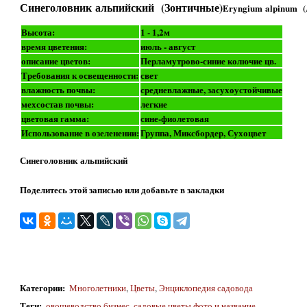
Синеголовник альпийский (Зонтичные)
Eryngium alpinum (
Высота:
1 - 1,2м
время цветения:
июль - август
описание цветов:
Перламутрово-синие колючие цв.
Требования к освещенности:
свет
влажность почвы:
средневлажные, засухоустойчивые
мехсостав почвы:
легкие
цветовая гамма:
сине-фиолетовая
Использование в озеленении:
Группа, Миксбордер, Сухоцвет
Синеголовник альпийский
Поделитесь этой записью или добавьте в закладки
Категории
:
Многолетники
,
Цветы
,
Энциклопедия садовода
Теги
:
овощеводство бизнес
,
садовые цветы фото и название