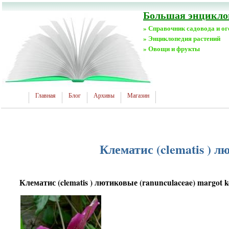
Большая энциклоп
» Справочник садовода и о
» Энциклопедия растений
» Овощи и фрукты
Главная
Блог
Архивы
Магазин
Клематис (clematis ) л
Клематис (clematis ) лютиковые (ranunculaceae) margot k