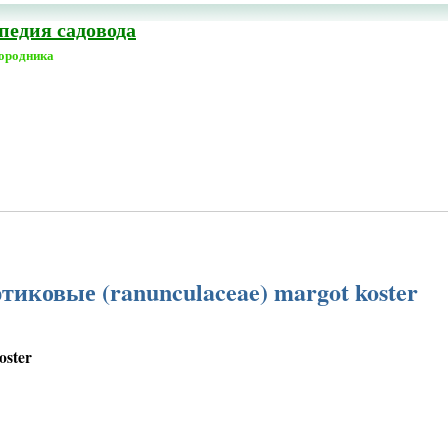
едия садовода
городника
ютиковые (ranunculaceae) margot koster
oster