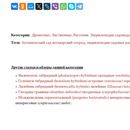
Категории
:
Древесные
,
Лиственные
,
Растения
,
Энциклопедия садовода
Теги
:
ботанический сад аптекарский огород
,
энциклопедия садовых ра
Другие статьи и обзоры данной категории
»
Фаленопсис гибридный (phalaenopsis hybridum) орхидные (orchidac
»
Гелениум гибридный (helenium hybridum) астровые (asteraceae) su
»
Лилейник гибридный (hemerocallis hybrida) лилейные (liliaceae) luxu
»
Гвоздика травянка (dianthus deltoides) гвоздичные (caryophyllaceae) 
»
Можжевельник горизонтальный (juniperus horizontalis) кипарисовые 
кипарисовые (cupressaceae) andor...