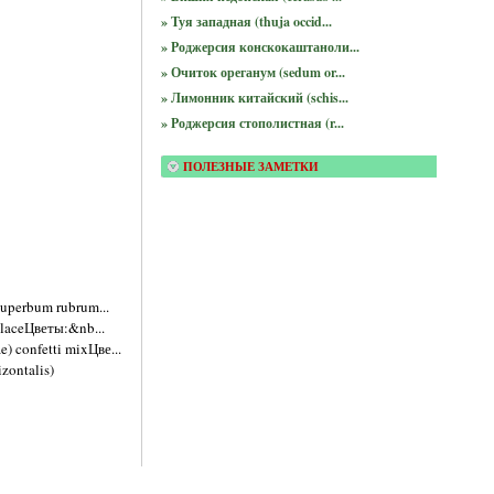
» Туя западная (thuja occid...
» Роджерсия конскокаштаноли...
» Очиток ореганум (sedum or...
» Лимонник китайский (schis...
» Роджерсия стополистная (r...
ПОЛЕЗНЫЕ ЗАМЕТКИ
uperbum rubrum...
 laceЦветы:&nb...
) confetti mixЦве...
zontalis)