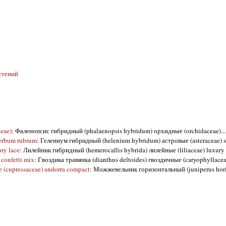
стений
eae)
: Фаленопсис гибридный (phalaenopsis hybridum) орхидные (orchidaceae)...
perbum rubrum
: Гелениум гибридный (helenium hybridum) астровые (asteraceae) s
ry lace
: Лилейник гибридный (hemerocallis hybrida) лилейные (liliaceae) luxury
confetti mix
: Гвоздика травянка (dianthus deltoides) гвоздичные (caryophyllaceae
(cupressaceae) andorra compact
: Можжевельник горизонтальный (juniperus hori