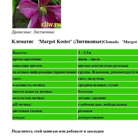
Древесные: Лиственные
Клематис 'Margot Koster' (Лютиковые)
Clematis 'Margot 
Высота:
3 - 3,5м
время цветения:
июнь - июль
описание цветов
цветки аметистово-розовые
полезная информация (примечание)
группа Жакмана, рекомендуется 
свет:
свет, полутень
влажность почвы:
средневлажные, сухие
питательность почвы:
богатые
мехсостав почвы:
легкие, средние
рН почвы:
слабокислые, нейтральные
цветовая гамма:
розовая
плоды:
декоративные
Поделитесь этой записью или добавьте в закладки