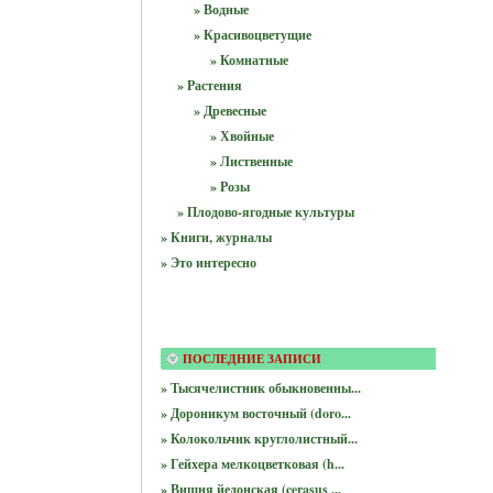
» Водные
» Красивоцветущие
» Комнатные
» Растения
» Древесные
» Хвойные
» Лиственные
» Розы
» Плодово-ягодные культуры
» Книги, журналы
» Это интересно
ПОСЛЕДНИЕ ЗАПИСИ
» Тысячелистник обыкновенны...
» Дороникум восточный (doro...
» Колокольчик круглолистный...
» Гейхера мелкоцветковая (h...
» Вишня йедонская (cerasus ...