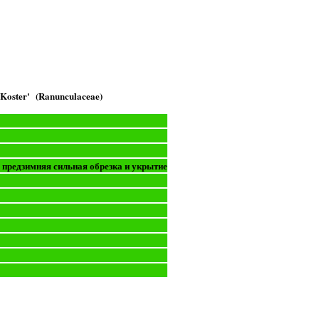
Koster' (Ranunculaceae)
предзимняя сильная обрезка и укрытие