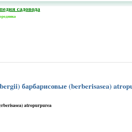
едия садовода
городника
bergii) барбарисовые (berberisasea) atrop
rberisasea) atropurpurea