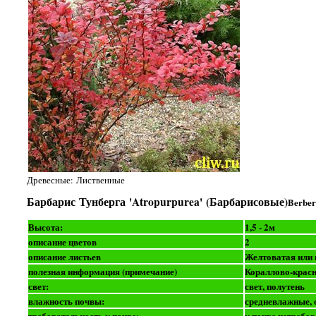
Древесные: Лиственные
Барбарис Тунберга 'Atropurpurea' (Барбарисовые)
Berber
Высота:
1,5 - 2м
описание цветов
2
описание листьев
Желтоватая или 
полезная информация (примечание)
Кораллово-красн
свет:
свет, полутень
влажность почвы:
средневлажные, 
требовательность к почве:
к почве нетребо