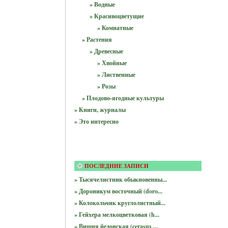
» Водные
» Красивоцветущие
» Комнатные
» Растения
» Древесные
» Хвойные
» Лиственные
» Розы
» Плодово-ягодные культуры
» Книги, журналы
» Это интересно
ПОСЛЕДНИЕ ЗАПИСИ
» Тысячелистник обыкновенны...
» Дороникум восточный (doro...
» Колокольчик круглолистный...
» Гейхера мелкоцветковая (h...
» Вишня йедонская (cerasus ...