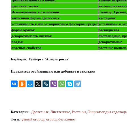
цветовая гамма:
желто-оранжева
Использование в озеленении:
Солитер, Группа
жизненная форма древесных:
кустарник
устойчивость к неблагоприятным факторам среды:
устойчивые к за
форма кроны:
раскидистая
декоративность листвы:
листопадные, кр
плоды:
декоративные
опасные свойства:
растение колюче
Барбарис Тунберга 'Atropurpurea'
Поделитесь этой записью или добавьте в закладки
Категории
:
Древесные
,
Лиственные
,
Растения
,
Энциклопедия садовода
Теги
:
умный огород
,
огород без хлопот