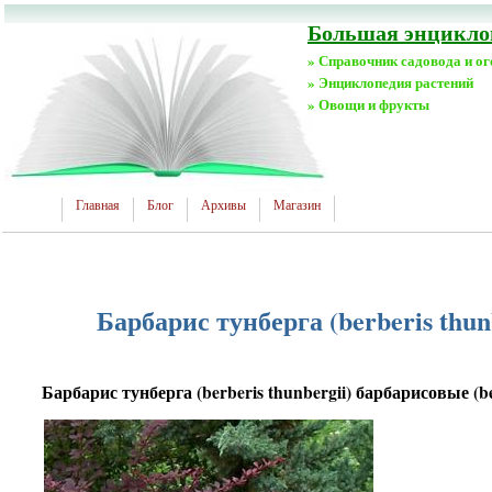
Большая энциклоп
» Справочник садовода и о
» Энциклопедия растений
» Овощи и фрукты
Главная
Блог
Архивы
Магазин
Барбарис тунберга (berberis thun
Барбарис тунберга (berberis thunbergii) барбарисовые (be