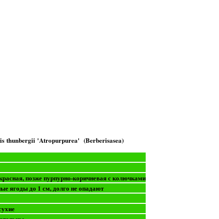
is thunbergii 'Atropurpurea' (Berberisasea)
красная, позже пурпурно-коричневая с колючками
ые ягоды до 1 см, долго не опадают
сухие
вательны