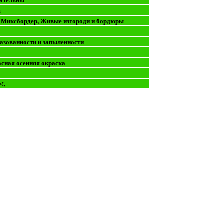
я
, Миксбордер, Живые изгороди и бордюры
газованности и запыленности
асная осенняя окраска
е!,