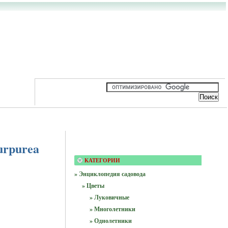
urpurea
КАТЕГОРИИ
» Энциклопедия садовода
» Цветы
» Луковичные
» Многолетники
» Однолетники