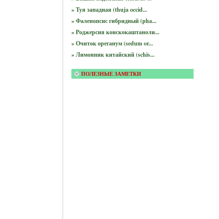
» Туя западная (thuja occid...
» Фаленопсис гибридный (pha...
» Роджерсия конскокаштаноли...
» Очиток ореганум (sedum or...
» Лимонник китайский (schis...
ПОЛЕЗНЫЕ ЗАМЕТКИ