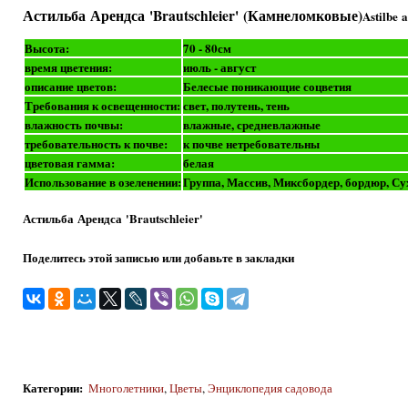
Астильба Арендса 'Brautschleier' (Камнеломковые)
Astilbe 
Высота:
70 - 80см
время цветения:
июль - август
описание цветов:
Белесые поникающие соцветия
Требования к освещенности:
свет, полутень, тень
влажность почвы:
влажные, средневлажные
требовательность к почве:
к почве нетребовательны
цветовая гамма:
белая
Использование в озеленении:
Группа, Массив, Миксбордер, бордюр, Су
Астильба Арендса 'Brautschleier'
Поделитесь этой записью или добавьте в закладки
Категории
:
Многолетники
,
Цветы
,
Энциклопедия садовода