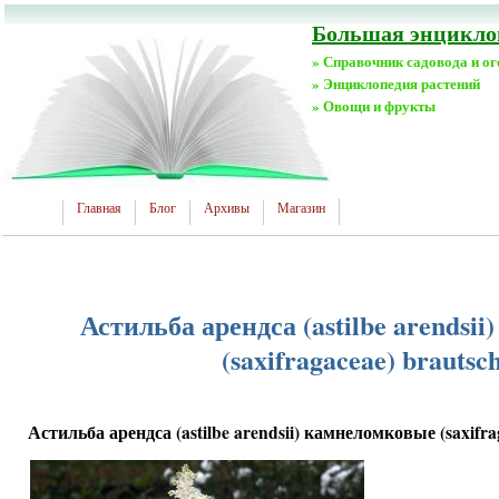
Большая энциклоп
» Справочник садовода и о
» Энциклопедия растений
» Овощи и фрукты
Главная
Блог
Архивы
Магазин
Астильба арендса (astilbe arendsi
(saxifragaceae) brautsch
Астильба арендса (astilbe arendsii) камнеломковые (saxifrag