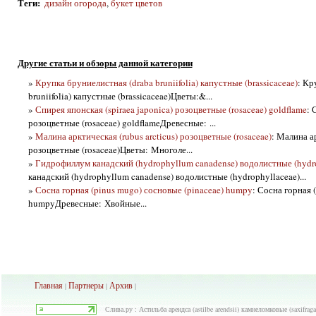
Теги
:
дизайн огорода
,
букет цветов
Другие статьи и обзоры данной категории
»
Крупка бруниелистная (draba bruniifolia) капустные (brassicaceae)
: Кр
bruniifolia) капустные (brassicaceae)Цветы:&...
»
Спирея японская (spiraea japonica) розоцветные (rosaceae) goldflame
: 
розоцветные (rosaceae) goldflameДревесные: ...
»
Малина арктическая (rubus arcticus) розоцветные (rosaceae)
: Малина ар
розоцветные (rosaceae)Цветы: Многоле...
»
Гидрофиллум канадский (hydrophyllum canadense) водолистные (hydr
канадский (hydrophyllum canadense) водолистные (hydrophyllaceae)...
»
Сосна горная (pinus mugo) сосновые (pinaceae) humpy
: Сосна горная 
humpyДревесные: Хвойные...
Главная
Партнеры
Архив
|
|
|
Слива.ру : Астильба арендса (astilbe arendsii) камнеломковые (saxifraga