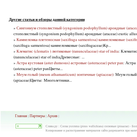
Другие статьи и обзоры данной категории
»
Сингониум стополистный (syngonium podophyllum) ароидные (araceae)
стополистный (syngonium podophyllum) ароидные (araceae) exotic allusi
»
Камнеломка плетеносная (saxifraga sarmentosa) камнеломковые (saxifr
(saxifraga sarmentosa) камнеломковые (saxifragaceae)Кр...
»
Клематис (clematis ) лютиковые (ranunculaceae) star of india
: Клематис
(ranunculaceae) star of indiaДревесные: ...
»
Астра кустовая (aster dumosus) астровые (asteraceae) peter pan
: Астра
(asteraceae) peter panЦветы...
»
Меум голый (meum athamanticum) зонтичные (apiaceae)
: Меум голый
(apiaceae)Цветы: Многолетники...
Главная
Партнеры
Архив
|
|
|
Слива.ру : Сосна уоллиха (pinus wallichiana) сосновые (pinaceae) - Б
Копирование и распостранение материалов сайта разрешается при нали