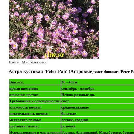
Цветы: Многолетники
Астра кустовая 'Peter Pan' (Астровые)
Aster dumosus 'Peter P
Высота:
30 - 40см
время цветения:
сентябрь - октябрь
описание цветов:
Нежно-розовые цв.
Требования к освещенности:
свет
влажность почвы:
средневлажные
питательность почвы:
богатые
мехсостав почвы:
легкие, средние
цветовая гамма:
розовая
Использование в озеленении:
Группа, Альпинарий, Миксбордер, бордюр