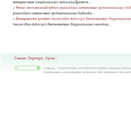
кипарисовые (cupressaceae) aurescensДревесн...
»
Флокс метельчатый (phlox paniculata) синюховые (polemoniaceae) liu
paniculata) синюховые (polemoniaceae) liubasha...
»
Инкарвиллея делавея (incarvillea delavayi) бигнониевые (bignoniacea
(incarvillea delavayi) бигнониевые (bignoniaceae) snowtop...
Главная
Партнеры
Архив
|
|
|
Слива.ру : Астра кустовая (aster dumosus) астровые (asteraceae) peter
Копирование и распостранение материалов сайта разрешается при нали