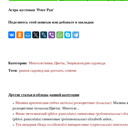
Астра кустовая 'Peter Pan'
Поделитесь этой записью или добавьте в закладки
Категории
:
Многолетники
,
Цветы
,
Энциклопедия садовода
Теги
:
рынок садовод как доехать
,
семени
Другие статьи и обзоры данной категории
»
Малина арктическая (rubus arcticus) розоцветные (rosaceae)
: Малина а
розоцветные (rosaceae)Цветы: Многоле...
»
Флокс метельчатый (phlox paniculata) синюховые (polemoniaceae) eliz
(phlox paniculata) синюховые (polemoniaceae) elizabeth arden...
»
Туя западная (thuja occidentalis) кипарисовые (cupressaceae) aurescens