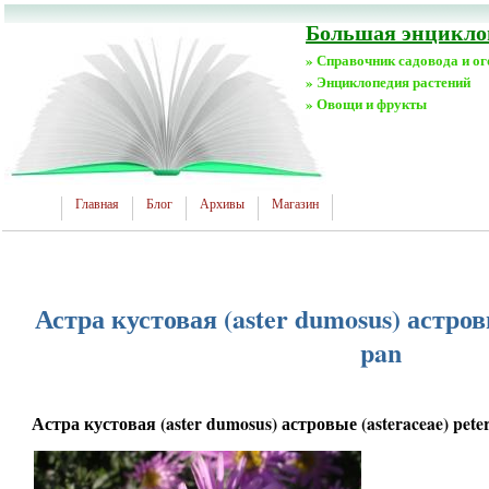
Большая энциклоп
» Справочник садовода и о
» Энциклопедия растений
» Овощи и фрукты
Главная
Блог
Архивы
Магазин
Астра кустовая (aster dumosus) астровы
pan
Астра кустовая (aster dumosus) астровые (asteraceae) pete