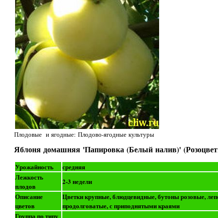
Плодовые и ягодные: Плодово-ягодные культуры
Яблоня домашняя 'Папировка (Белый налив)' (Розоцвет
Урожайность
средняя
Лежкость
2-3 недели
плодов
Описание
Цветки крупные, блюдцевидные, бутоны розовые, лепе
цветов
продолговатые, с приподнятыми краями
Группа по типу