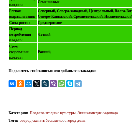
Семечковые
плодов:
Регион
Северный, Северо-западный, Центральный, Волго-Вя
выращивания:
Северо-Кавказский, Средневолжский, Нижневолжский
Сила роста:
Среднерослое
Период
потребления
Летний
плодов:
Срок
созревания
Ранний,
плодов:
Поделитесь этой записью или добавьте в закладки
Категории
:
Плодово-ягодные культуры
,
Энциклопедия садовода
Теги
:
огород скачать бесплатно
,
огород дома