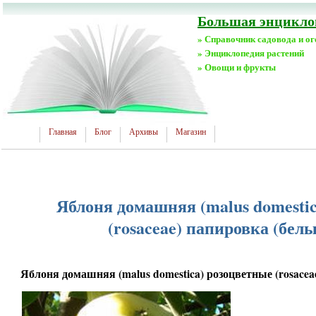
Большая энциклоп
» Справочник садовода и о
» Энциклопедия растений
» Овощи и фрукты
Главная
Блог
Архивы
Магазин
Яблоня домашняя (malus domesti
(rosaceae) папировка (бел
Яблоня домашняя (malus domestica) розоцветные (rosacea