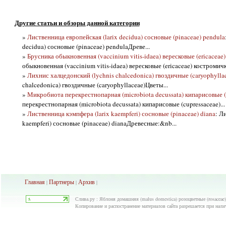
Другие статьи и обзоры данной категории
»
Лиственница европейская (larix decidua) сосновые (pinaceae) pendula
decidua) сосновые (pinaceae) pendulaДреве...
»
Брусника обыкновенная (vaccinium vitis-idaea) вересковые (ericaceae
обыкновенная (vaccinium vitis-idaea) вересковые (ericaceae) костромичка
»
Лихнис халцедонский (lychnis chalcedonica) гвоздичные (caryophylla
chalcedonica) гвоздичные (caryophyllaceae)Цветы...
»
Микробиота перекрестнопарная (microbiota decussata) кипарисовые (
перекрестнопарная (microbiota decussata) кипарисовые (cupressaceae)...
»
Лиственница кэмпфера (larix kaempferi) сосновые (pinaceae) diana
: Л
kaempferi) сосновые (pinaceae) dianaДревесные:&nb...
Главная
Партнеры
Архив
|
|
|
Слива.ру : Яблоня домашняя (malus domestica) розоцветные (rosaceae)
Копирование и распостранение материалов сайта разрешается при нали