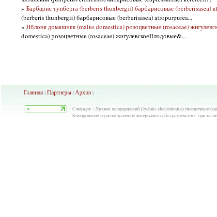
»
Барбарис тунберга (berberis thunbergii) барбарисовые (berberisasea) a
(berberis thunbergii) барбарисовые (berberisasea) atropurpurea...
»
Яблоня домашняя (malus domestica) розоцветные (rosaceae) жигулевс
domestica) розоцветные (rosaceae) жигулевскоеПлодовые&...
Главная
Партнеры
Архив
|
|
|
Слива.ру : Лихнис халцедонский (lychnis chalcedonica) гвоздичные (ca
Копирование и распостранение материалов сайта разрешается при нали