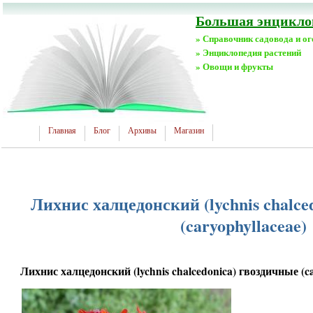
Большая энциклоп
» Справочник садовода и о
» Энциклопедия растений
» Овощи и фрукты
Главная
Блог
Архивы
Магазин
Лихнис халцедонский (lychnis chalce
(caryophyllaceae)
Лихнис халцедонский (lychnis chalcedonica) гвоздичные (ca