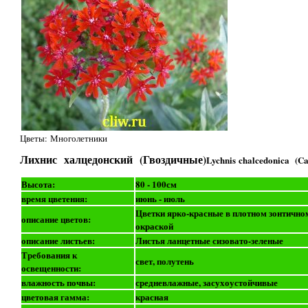
Цветы: Многолетники
Лихнис халцедонский (Гвоздичные)
Lychnis chalcedonica (Ca
Высота:
80 - 100см
время цветения:
июнь - июль
Цветки ярко-красные в плотном зонтичном 
описание цветов:
окраской
описание листьев:
Листья ланцетные сизовато-зеленые
Требования к
свет, полутень
освещенности:
влажность почвы:
средневлажные, засухоустойчивые
цветовая гамма:
красная