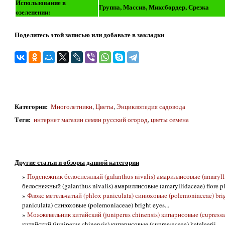
Использование в
Группа, Массив, Миксбордер, Срезка
озеленении:
Поделитесь этой записью или добавьте в закладки
Категории
:
Многолетники
,
Цветы
,
Энциклопедия садовода
Теги
:
интернет магазин семян русский огород
,
цветы семена
Другие статьи и обзоры данной категории
»
Подснежник белоснежный (galanthus nivalis) амариллисовые (amaryllid
белоснежный (galanthus nivalis) амариллисовые (amaryllidaceae) flore pl
»
Флокс метельчатый (phlox paniculata) синюховые (polemoniaceae) brig
paniculata) синюховые (polemoniaceae) bright eyes...
»
Можжевельник китайский (juniperus chinensis) кипарисовые (cupressac
китайский (juniperus chinensis) кипарисовые (cupressaceae) keteleerii...