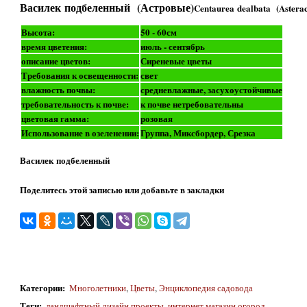
Василек подбеленный (Астровые)
Centaurea dealbata (Asterac
Высота:
50 - 60см
время цветения:
июль - сентябрь
описание цветов:
Сиреневые цветы
Требования к освещенности:
свет
влажность почвы:
средневлажные, засухоустойчивые
требовательность к почве:
к почве нетребовательны
цветовая гамма:
розовая
Использование в озеленении:
Группа, Миксбордер, Срезка
Василек подбеленный
Поделитесь этой записью или добавьте в закладки
Категории
:
Многолетники
,
Цветы
,
Энциклопедия садовода
Теги
:
ландшафтный дизайн проекты
,
интернет магазин огород