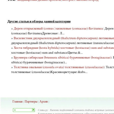
Другие статьи и обзоры данной категории
»
Дерен отпрысковый (cornus ) кизиловые (cornaceae) flaviramea
: Дерен
(cornaceae) flavirameaДревесные: Л...
»
Василистник двукрылоплодный (thalictrum dipterocarpum) лютиковые 
двукрылоплодный (thalictrum dipterocarpum) лютиковые (ranunculaceae)
»
Хоста гибридная (hosta hybrida) хостовые (hostaceae) sum and substan
хостовые (hostaceae) sum and substanceЦветы:&...
»
Бруннера сибирская (brunnera sibirica) бурачниковые (boraginaceae)
:
sibirica) бурачниковые (boraginaceae)...
»
Толстянка овальная (crassula ovata) толстянковые (crassulaceae)
: Толст
толстянковые (crassulaceae)Красивоцветущие:&nbs...
Главная
Партнеры
Архив
|
|
|
Слива.ру : Василек подбеленный (centaurea dealbata) астровые (asterac
Копирование и распостранение материалов сайта разрешается при нали