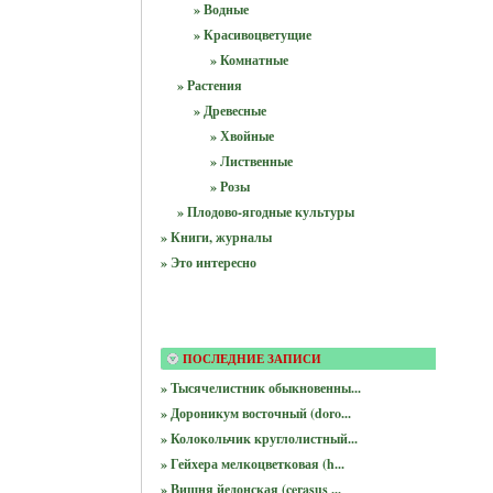
» Водные
» Красивоцветущие
» Комнатные
» Растения
» Древесные
» Хвойные
» Лиственные
» Розы
» Плодово-ягодные культуры
» Книги, журналы
» Это интересно
ПОСЛЕДНИЕ ЗАПИСИ
» Тысячелистник обыкновенны...
» Дороникум восточный (doro...
» Колокольчик круглолистный...
» Гейхера мелкоцветковая (h...
» Вишня йедонская (cerasus ...