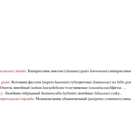
ssaceae) alumii
: Кипарисовик лавсона (chamaecyparis lawsoniana) кипарисовые 
 giant
: Котовник фассена (nepeta faassenii) губоцветные (lamiaceae) six hills gian
 Очиток линейный (sedum linearifolium) толстянковые (crassulaceae)Цветы: ...
ky
: Лилейник гибридный (hemerocallis hybrida) лилейные (liliaceae) corky...
pressaceae) repanda
: Можжевельник обыкновенный (juniperus communis) кип