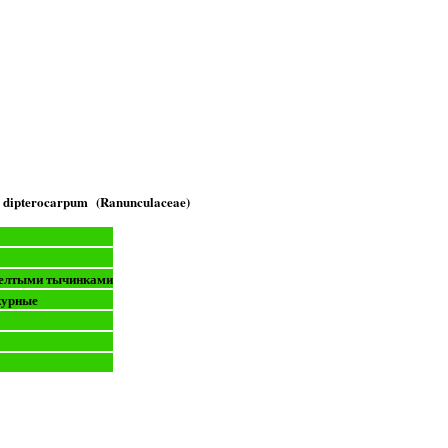
 dipterocarpum (Ranunculaceae)
желтыми тычинками
журные