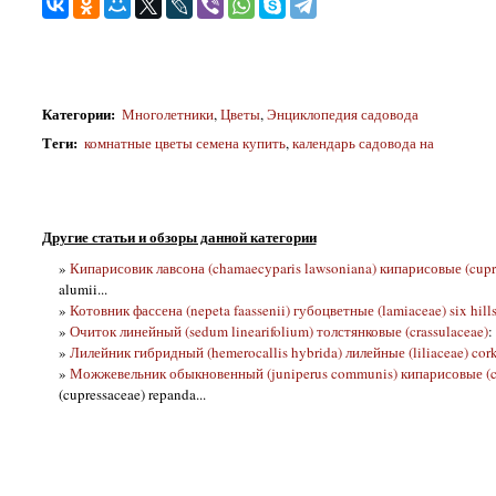
Категории
:
Многолетники
,
Цветы
,
Энциклопедия садовода
Теги
:
комнатные цветы семена купить
,
календарь садовода на
Другие статьи и обзоры данной категории
»
Кипарисовик лавсона (chamaecyparis lawsoniana) кипарисовые (cupre
alumii...
»
Котовник фассена (nepeta faassenii) губоцветные (lamiaceae) six hills
»
Очиток линейный (sedum linearifolium) толстянковые (crassulaceae)
:
»
Лилейник гибридный (hemerocallis hybrida) лилейные (liliaceae) cor
»
Можжевельник обыкновенный (juniperus communis) кипарисовые (cu
(cupressaceae) repanda...