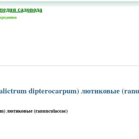
едия садовода
городника
ictrum dipterocarpum) лютиковые (ranu
m) лютиковые (ranunculaceae)