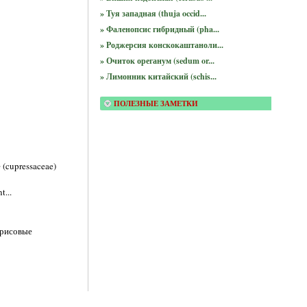
» Туя западная (thuja occid...
» Фаленопсис гибридный (pha...
» Роджерсия конскокаштаноли...
» Очиток ореганум (sedum or...
» Лимонник китайский (schis...
ПОЛЕЗНЫЕ ЗАМЕТКИ
(cupressaceae)
t...
арисовые