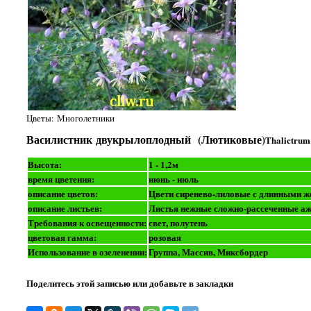
Цветы: Многолетники
Василистник двукрылоплодный (Лютиковые)
Thalictrum
Высота:
1 - 1,2м
время цветения:
июнь - июль
описание цветов:
Цвети сиренево-лиловые с длинными 
описание листьев:
Листья нежные сложно-рассеченные а
Требования к освещенности:
свет, полутень
цветовая гамма:
розовая
Использование в озеленении:
Группа, Массив, Миксбордер
Поделитесь этой записью или добавьте в закладки