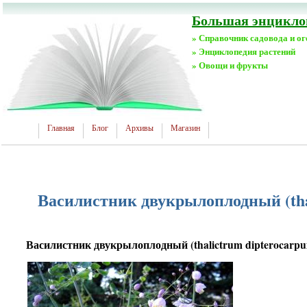
Большая энциклоп
» Справочник садовода и о
» Энциклопедия растений
» Овощи и фрукты
Главная
Блог
Архивы
Магазин
Василистник двукрылоплодный (thal
Василистник двукрылоплодный (thalictrum dipterocarpu