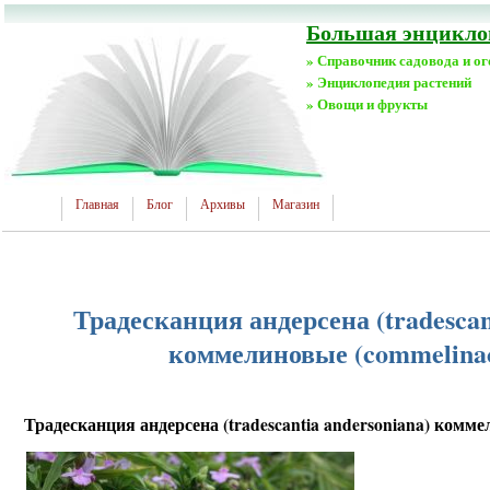
Большая энциклоп
» Справочник садовода и о
» Энциклопедия растений
» Овощи и фрукты
Главная
Блог
Архивы
Магазин
Традесканция андерсена (tradescan
коммелиновые (commelinac
Традесканция андерсена (tradescantia andersoniana) комме