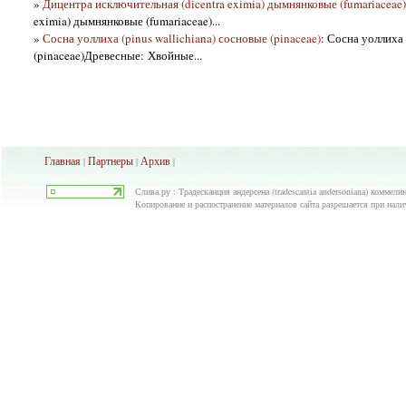
»
Дицентра исключительная (dicentra eximia) дымнянковые (fumariaceae)
eximia) дымнянковые (fumariaceae)...
»
Сосна уоллиха (pinus wallichiana) сосновые (pinaceae)
: Сосна уоллиха 
(pinaceae)Древесные: Хвойные...
Главная
Партнеры
Архив
|
|
|
Слива.ру : Традесканция андерсена (tradescantia andersoniana) коммели
Копирование и распостранение материалов сайта разрешается при нали