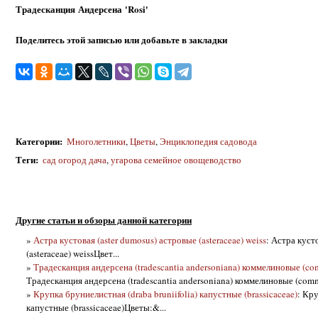
Традесканция Андерсена 'Rosi'
Поделитесь этой записью или добавьте в закладки
Категории
:
Многолетники
,
Цветы
,
Энциклопедия садовода
Теги
:
сад огород дача
,
угарова семейное овощеводство
Другие статьи и обзоры данной категории
»
Астра кустовая (aster dumosus) астровые (asteraceae) weiss
: Астра куст
(asteraceae) weissЦвет...
»
Традесканция андерсена (tradescantia andersoniana) коммелиновые (com
Традесканция андерсена (tradescantia andersoniana) коммелиновые (comme
»
Крупка бруниелистная (draba bruniifolia) капустные (brassicaceae)
: Кру
капустные (brassicaceae)Цветы:&...