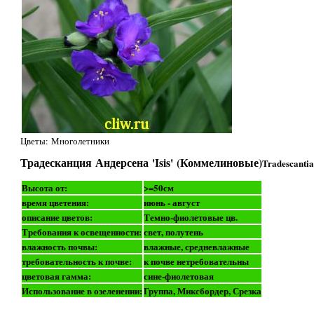
Цветы: Многолетники
Традесканция Андерсена 'Isis' (Коммелиновые)
Tradescantia
Высота от:
>=50см
время цветения:
июнь - август
описание цветов:
Темно-фиолетовые цв.
Требования к освещенности:
свет, полутень
влажность почвы:
влажные, средневлажные
требовательность к почве:
к почве нетребовательны
цветовая гамма:
сине-фиолетовая
Использование в озеленении:
Группа, Миксбордер, Срезка