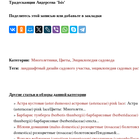
Традесканция Андерсена 'Isis'
Поделитесь этой записью или добавьте в закладки
Категории
:
Многолетники
,
Цветы
,
Энциклопедия садовода
Теги
:
ландшафтный дизайн садового участка
,
энциклопедия садовых рас
Другие статьи и обзоры данной категории
»
Астра кустовая (aster dumosus) астровые (asteraceae) pink lace
: Астра
(asteraceae) pink laceЦветы: Многолетн...
»
Барбарис тунберга (berberis thunbergii) барбарисовые (berberidaceae) 
thunbergii) барбарисовые (berberidaceae) erecta...
»
Яблоня домашняя (malus domestica) розоцветные (rosaceae) болотовс
domestica) розоцветные (rosaceae) болотовскоеПлодовые&...
»
Ясколка войлочная (cerastium tomentosum) гвоздичные (caryophyllace