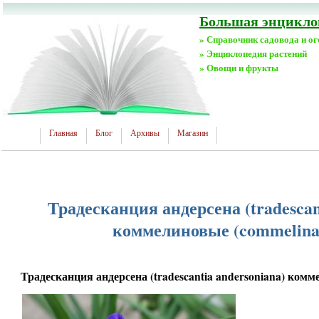
Большая энциклоп
» Справочник садовода и о
» Энциклопедия растений
» Овощи и фрукты
Главная
Блог
Архивы
Магазин
Традесканция андерсена (tradescan
коммелиновые (commelinace
Традесканция андерсена (tradescantia andersoniana) комме