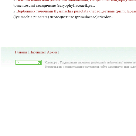
tomentosum) гвоздичные (caryophyllaceae)Цве...
»
Вербейник точечный (lysimachia punctata) первоцветные (primulaceae)
(lysimachia punctata) первоцветные (primulaceae) tricolor...
Главная
Партнеры
Архив
|
|
|
Слива.ру : Традесканция андерсена (tradescantia andersoniana) коммели
Копирование и распостранение материалов сайта разрешается при нали