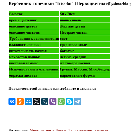
Вербейник точечный 'Tricolor' (Первоцветные)
Lysimachia p
Высота:
50 - 70см
время цветения:
июнь - июль
описание цветов:
Желтые цветы
описание листьев:
Пестрые листья
Требования к освещенности:
свет
влажность почвы:
средневлажные
питательность почвы:
богатые
мехсостав почвы:
легкие, средние
цветовая гамма:
желто-оранжевая
Использование в озеленении:
Группа, Массив, Миксбордер
окраска листьев:
варьегатные формы
Поделитесь этой записью или добавьте в закладки
Категории
:
Многолетники
,
Цветы
,
Энциклопедия садовода