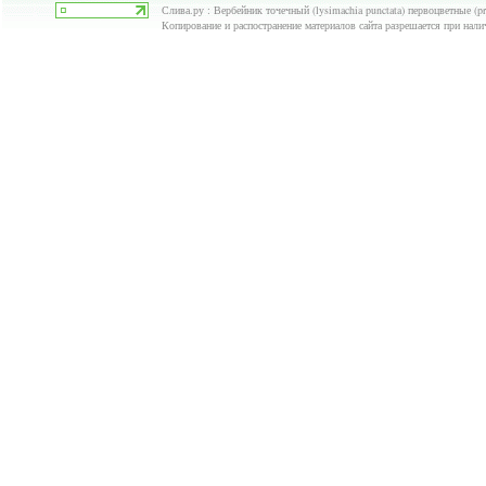
Слива.ру : Вербейник точечный (lysimachia punctata) первоцветные (pri
Копирование и распостранение материалов сайта разрешается при нали