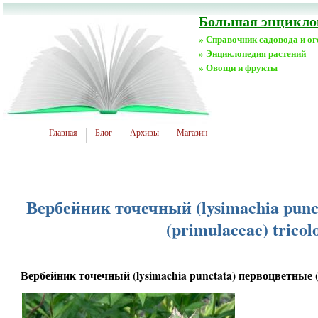
Большая энциклоп
» Справочник садовода и о
» Энциклопедия растений
» Овощи и фрукты
Главная
Блог
Архивы
Магазин
Вербейник точечный (lysimachia pun
(primulaceae) tricol
Вербейник точечный (lysimachia punctata) первоцветные (p