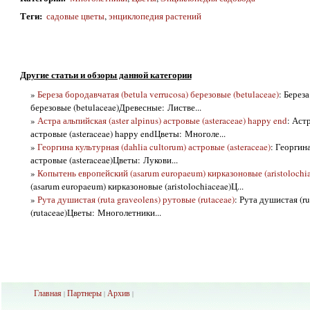
Теги
:
садовые цветы
,
энциклопедия растений
Другие статьи и обзоры данной категории
»
Береза бородавчатая (betula verrucosa) березовые (betulaceae)
: Береза
березовые (betulaceae)Древесные: Листве...
»
Астра альпийская (aster alpinus) астровые (asteraceae) happy end
: Астр
астровые (asteraceae) happy endЦветы: Многоле...
»
Георгина культурная (dahlia cultorum) астровые (asteraceae)
: Георгина
астровые (asteraceae)Цветы: Лукови...
»
Копытень европейский (asarum europaeum) кирказоновые (aristolochia
(asarum europaeum) кирказоновые (aristolochiaceae)Ц...
»
Рута душистая (ruta graveolens) рутовые (rutaceae)
: Рута душистая (ru
(rutaceae)Цветы: Многолетники...
Главная
Партнеры
Архив
|
|
|