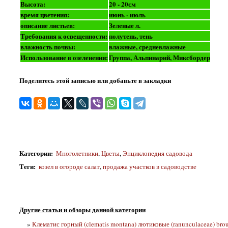
Высота:
20 - 20см
время цветения:
июнь - июль
описание листьев:
Зеленые л.
Требования к освещенности:
полутень, тень
влажность почвы:
влажные, средневлажные
Использование в озеленении:
Группа, Альпинарий, Миксбордер
Поделитесь этой записью или добавьте в закладки
Категории
:
Многолетники
,
Цветы
,
Энциклопедия садовода
Теги
:
козел в огороде салат
,
продажа участков в садоводстве
Другие статьи и обзоры данной категории
»
Клематис горный (clematis montana) лютиковые (ranunculaceae) brou