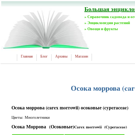
Большая энциклоп
» Справочник садовода и о
» Энциклопедия растений
» Овощи и фрукты
Главная
Блог
Архивы
Магазин
Осока моррова (car
Осока моррова (carex morrowii) осоковые (cyperaceae)
Цветы: Многолетники
Осока Моррова (Осоковые)
Carex morrowii (Cyperaceae)