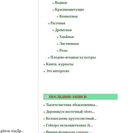
» Водные
» Красивоцветущие
» Комнатные
» Растения
» Древесные
» Хвойные
» Лиственные
» Розы
» Плодово-ягодные культуры
» Книги, журналы
» Это интересно
ПОСЛЕДНИЕ ЗАПИСИ
» Тысячелистник обыкновенны...
» Дороникум восточный (doro...
» Колокольчик круглолистный...
» Гейхера мелкоцветковая (h...
hton starДр...
» Вишня йедонская (cerasus ...