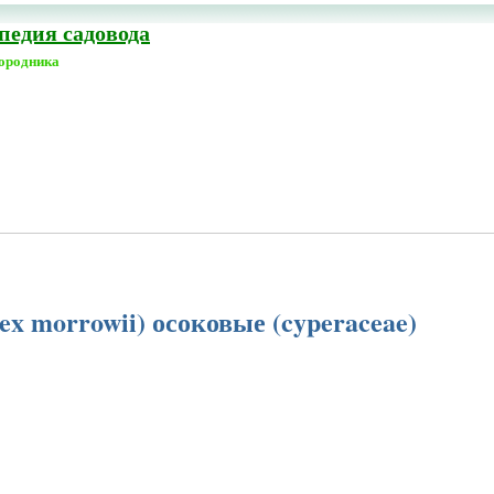
едия садовода
городника
ex morrowii) осоковые (cyperaceae)