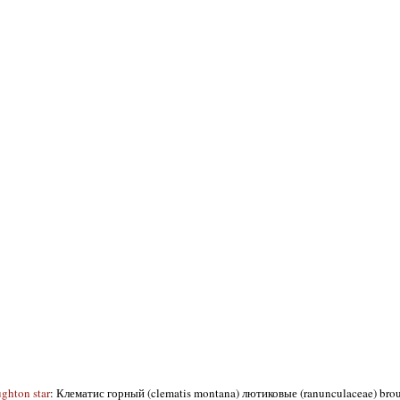
ghton star
: Клематис горный (clematis montana) лютиковые (ranunculaceae) broug