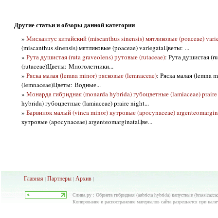
Другие статьи и обзоры данной категории
»
Мискантус китайский (miscanthus sinensis) мятликовые (poaceae) vari
(miscanthus sinensis) мятликовые (poaceae) variegataЦветы: ...
»
Рута душистая (ruta graveolens) рутовые (rutaceae)
: Рута душистая (ru
(rutaceae)Цветы: Многолетники...
»
Ряска малая (lemna minor) рясковые (lemnaceae)
: Ряска малая (lemna m
(lemnaceae)Цветы: Водные...
»
Монарда гибридная (monarda hybrida) губоцветные (lamiaceae) praire
hybrida) губоцветные (lamiaceae) praire night...
»
Барвинок малый (vinca minor) кутровые (apocynaceae) argenteomargin
кутровые (apocynaceae) argenteomarginataЦве...
Главная
Партнеры
Архив
|
|
|
Слива.ру : Обриета гибридная (aubrieta hybrida) капустные (brassicace
Копирование и распостранение материалов сайта разрешается при нали