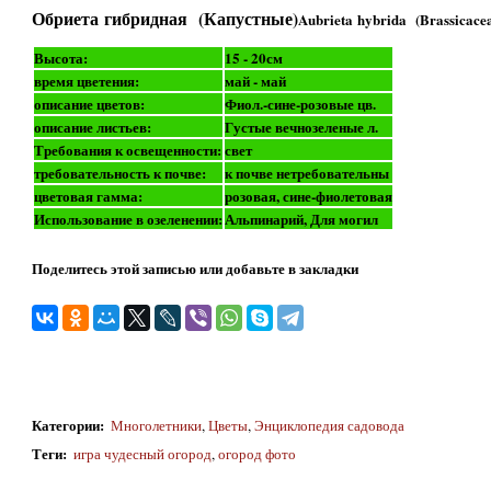
Обриета гибридная (Капустные)
Aubrieta hybrida (Brassicace
Высота:
15 - 20см
время цветения:
май - май
описание цветов:
Фиол.-сине-розовые цв.
описание листьев:
Густые вечнозеленые л.
Требования к освещенности:
свет
требовательность к почве:
к почве нетребовательны
цветовая гамма:
розовая, сине-фиолетовая
Использование в озеленении:
Альпинарий, Для могил
Поделитесь этой записью или добавьте в закладки
Категории
:
Многолетники
,
Цветы
,
Энциклопедия садовода
Теги
:
игра чудесный огород
,
огород фото