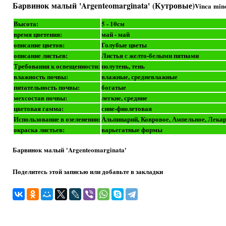
Барвинок малый 'Argenteomarginata' (Кутровые)
Vinca min
Высота:
5 - 10см
время цветения:
май - май
описание цветов:
Голубые цветы
описание листьев:
Листья с желто-белыми пятнами
Требования к освещенности:
полутень, тень
влажность почвы:
влажные, средневлажные
питательность почвы:
богатые
мехсостав почвы:
легкие, средние
цветовая гамма:
сине-фиолетовая
Использование в озеленении:
Альпинарий, Ковровое, Ампельное, Лекар
окраска листьев:
варьегатные формы
Барвинок малый 'Argenteomarginata'
Поделитесь этой записью или добавьте в закладки