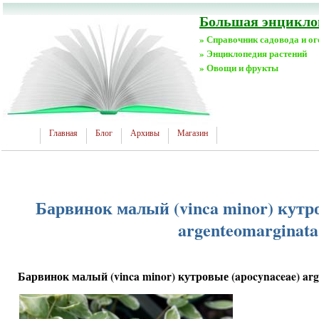
Большая энциклоп
» Справочник садовода и о
» Энциклопедия растений
» Овощи и фрукты
Главная
Блог
Архивы
Магазин
Барвинок малый (vinca minor) кутро
argenteomarginata
Барвинок малый (vinca minor) кутровые (apocynaceae) arg