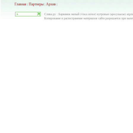
Главная
Партнеры
Архив
|
|
|
Слива.ру : Барвинок малый (vinca minor) кутровые (apocynaceae) arge
Копирование и распостранение материалов сайта разрешается при нали