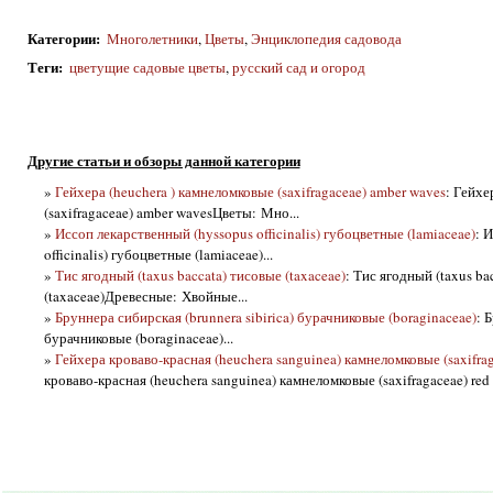
Категории
:
Многолетники
,
Цветы
,
Энциклопедия садовода
Теги
:
цветущие садовые цветы
,
русский сад и огород
Другие статьи и обзоры данной категории
»
Гейхера (heuchera ) камнеломковые (saxifragaceae) amber waves
: Гейхе
(saxifragaceae) amber wavesЦветы: Мно...
»
Иссоп лекарственный (hyssopus officinalis) губоцветные (lamiaceae)
: 
officinalis) губоцветные (lamiaceae)...
»
Тис ягодный (taxus baccata) тисовые (taxaceae)
: Тис ягодный (taxus ba
(taxaceae)Древесные: Хвойные...
»
Бруннера сибирская (brunnera sibirica) бурачниковые (boraginaceae)
: 
бурачниковые (boraginaceae)...
»
Гейхера кроваво-красная (heuchera sanguinea) камнеломковые (saxifrag
кроваво-красная (heuchera sanguinea) камнеломковые (saxifragaceae) red s