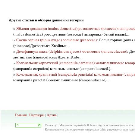
Другие статьи и обзоры данной категории
»
Яблоня домашняя (malus domestica) розоцветные (rosaceae) папировк
(malus domestica) розоцветные (rosaceae) папировка (белый налив)...
»
Сосна горная (pinus mugo) сосновые (pinaceae)
: Сосна горная (pinus
(pinaceae)Древесные: Хвойные...
»
Дельфиниум аякса (delphinium ajaces) лютиковые (ranunculaceae)
: Де
лютиковые (ranunculaceae)Цветы:&nbs...
»
Колокольчик карпатский (campanula carpatica) колокольчиковые (camp
(campanula carpatica) колокольчиковые (campanulaceae)Ц...
»
Колокольчик крапчатый (campanula punctata) колокольчиковые (campa
(campanula punctata) колокольчиковые (campanulaceae)...
Главная
Партнеры
Архив
|
|
|
Слива.ру : Морозник черный (helleborus niger) лютиковые (ranunculac
Копирование и распостранение материалов сайта разрешается при нали