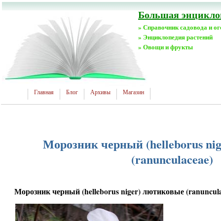
Большая энциклоп
» Справочник садовода и о
» Энциклопедия растений
» Овощи и фрукты
Главная
Блог
Архивы
Магазин
Морозник черный (helleborus ni
(ranunculaceae)
Морозник черный (helleborus niger) лютиковые (ranuncula