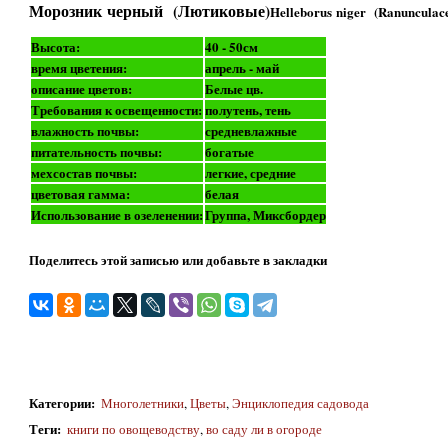
Морозник черный (Лютиковые)
Helleborus niger (Ranunculac
Высота:
40 - 50см
время цветения:
апрель - май
описание цветов:
Белые цв.
Требования к освещенности:
полутень, тень
влажность почвы:
средневлажные
питательность почвы:
богатые
мехсостав почвы:
легкие, средние
цветовая гамма:
белая
Использование в озеленении:
Группа, Миксбордер
Поделитесь этой записью или добавьте в закладки
Категории
:
Многолетники
,
Цветы
,
Энциклопедия садовода
Теги
:
книги по овощеводству
,
во саду ли в огороде