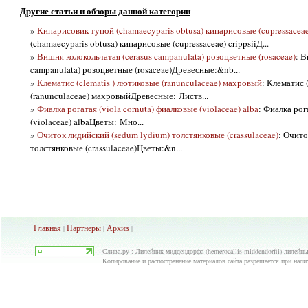
Другие статьи и обзоры данной категории
»
Кипарисовик тупой (chamaecyparis obtusa) кипарисовые (cupressaceae)
(chamaecyparis obtusa) кипарисовые (cupressaceae) crippsiiД...
»
Вишня колокольчатая (cerasus campanulata) розоцветные (rosaceae)
: В
campanulata) розоцветные (rosaceae)Древесные:&nb...
»
Клематис (clematis ) лютиковые (ranunculaceae) махровый
: Клематис 
(ranunculaceae) махровыйДревесные: Листв...
»
Фиалка рогатая (viola cornuta) фиалковые (violaceae) alba
: Фиалка рог
(violaceae) albaЦветы: Мно...
»
Очиток лидийский (sedum lydium) толстянковые (crassulaceae)
: Очито
толстянковые (crassulaceae)Цветы:&n...
Главная
Партнеры
Архив
|
|
|
Слива.ру : Лилейник миддендорфа (hemerocallis middendorfii) лилейные
Копирование и распостранение материалов сайта разрешается при нали