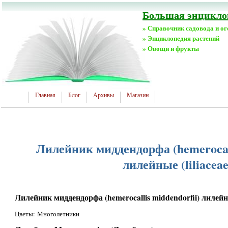
Большая энциклоп
» Справочник садовода и о
» Энциклопедия растений
» Овощи и фрукты
Главная
Блог
Архивы
Магазин
Лилейник миддендорфа (hemerocall
лилейные (liliaceae
Лилейник миддендорфа (hemerocallis middendorfii) лилейные
Цветы: Многолетники