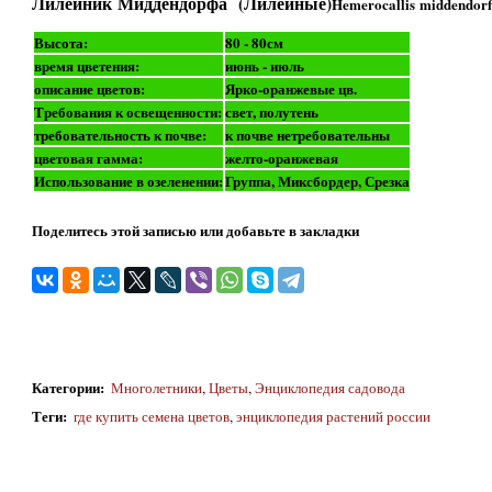
Лилейник Миддендорфа (Лилейные)
Hemerocallis middendorfi
Высота:
80 - 80см
время цветения:
июнь - июль
описание цветов:
Ярко-оранжевые цв.
Требования к освещенности:
свет, полутень
требовательность к почве:
к почве нетребовательны
цветовая гамма:
желто-оранжевая
Использование в озеленении:
Группа, Миксбордер, Срезка
Поделитесь этой записью или добавьте в закладки
Категории
:
Многолетники
,
Цветы
,
Энциклопедия садовода
Теги
:
где купить семена цветов
,
энциклопедия растений россии