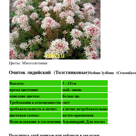
Цветы: Многолетники
Очиток лидийский (Толстянковые)
Sedum lydium (Crassulace
Высота:
5 - 15см
время цветения:
май - июнь
описание цветов:
Белые цв.
Требования к освещенности:
свет
требовательность к почве:
к почве нетребовательны
цветовая гамма:
желто-оранжевая
Использование в озеленении:
Альпинарий, Для могил
Поделитесь этой записью или добавьте в закладки