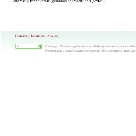
endressii) гераниевые (geraniaceae) rosenlichtЦветы: ...
Главная
Партнеры
Архив
|
|
|
Слива.ру : Очиток лидийский (sedum lydium) толстянковые (crassulace
Копирование и распостранение материалов сайта разрешается при нали