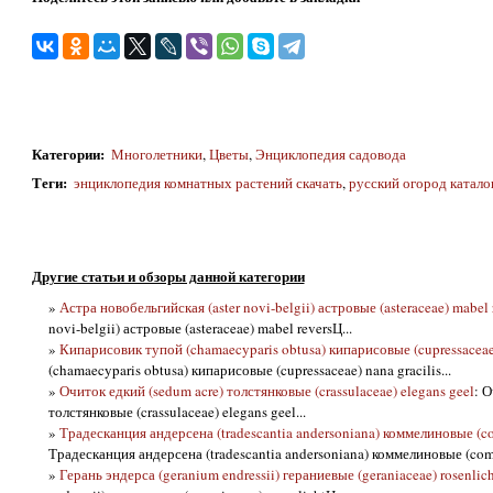
Категории
:
Многолетники
,
Цветы
,
Энциклопедия садовода
Теги
:
энциклопедия комнатных растений скачать
,
русский огород каталог
Другие статьи и обзоры данной категории
»
Астра новобельгийская (aster novi-belgii) астровые (asteraceae) mabel 
novi-belgii) астровые (asteraceae) mabel reversЦ...
»
Кипарисовик тупой (chamaecyparis obtusa) кипарисовые (cupressaceae)
(chamaecyparis obtusa) кипарисовые (cupressaceae) nana gracilis...
»
Очиток едкий (sedum acre) толстянковые (crassulaceae) elegans geel
: О
толстянковые (crassulaceae) elegans geel...
»
Традесканция андерсена (tradescantia andersoniana) коммелиновые (c
Традесканция андерсена (tradescantia andersoniana) коммелиновые (comm
»
Герань эндерса (geranium endressii) гераниевые (geraniaceae) rosenlich