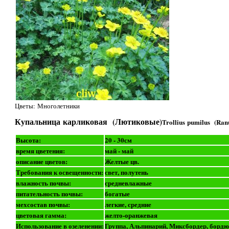
Цветы: Многолетники
Купальница карликовая (Лютиковые)
Trollius pumilus (Ran
Высота:
20 - 30см
время цветения:
май - май
описание цветов:
Желтые цв.
Требования к освещенности:
свет, полутень
влажность почвы:
средневлажные
питательность почвы:
богатые
мехсостав почвы:
легкие, средние
цветовая гамма:
желто-оранжевая
Использование в озеленении:
Группа, Альпинарий, Миксбордер, бордю