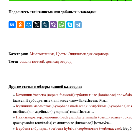
Поделитесь этой записью или добавьте в закладки
Категории
:
Многолетники
,
Цветы
,
Энциклопедия садовода
Теги
:
семена почтой
,
дом сад огород
Другие статьи и обзоры данной категории
»
Котовник фассена (nepeta faassenii) губоцветные (lamiaceae) snowflak
faassenii) губоцветные (lamiaceae) snowflakeЦветы: Мн...
»
Кувшинка марлиевая (nymphaea marliacea) нимфейные (nymphaea) ros
marliacea) нимфейные (nymphaea) roseaЦветы: ...
»
Пахизандра верхушечная (pachysandra terminalis) самшитовые (buxac
(pachysandra terminalis) самшитовые (buxaceae)Цветы:&n...
»
Вербена гибридная (verbena hybrida) вербеновые (verbenaceae)
: Верб