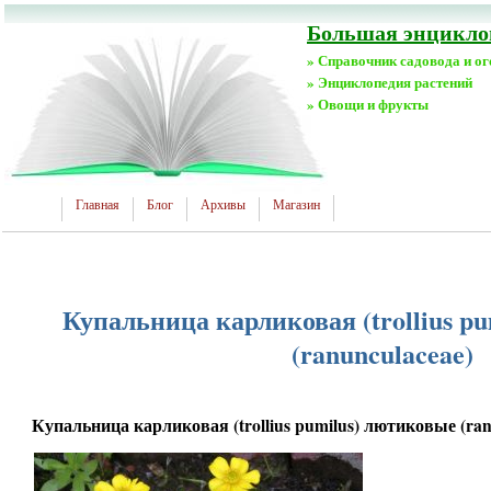
Большая энциклоп
» Справочник садовода и о
» Энциклопедия растений
» Овощи и фрукты
Главная
Блог
Архивы
Магазин
Купальница карликовая (trollius p
(ranunculaceae)
Купальница карликовая (trollius pumilus) лютиковые (ran