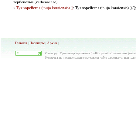
вербеновые (verbenaceae)...
»
Туя корейская (thuja koraiensis) ()
: Туя корейская (thuja koraiensis) ()
Главная
Партнеры
Архив
|
|
|
Слива.ру : Купальница карликовая (trollius pumilus) лютиковые (ranun
Копирование и распостранение материалов сайта разрешается при нали