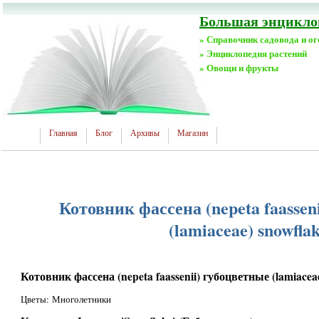
Большая энциклоп
» Справочник садовода и о
» Энциклопедия растений
» Овощи и фрукты
Главная
Блог
Архивы
Магазин
Котовник фассена (nepeta faassen
(lamiaceae) snowfla
Котовник фассена (nepeta faassenii) губоцветные (lamiaceae
Цветы: Многолетники