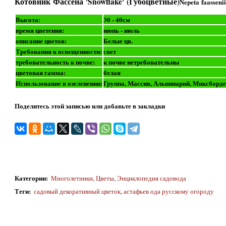
Котовник Фассена 'Snowflake' (Губоцветные)
Nepeta faasseni
Высота:
30 - 40см
время цветения:
июнь - июль
описание цветов:
Белые цв.
Требования к освещенности:
свет
требовательность к почве:
к почве нетребовательны
цветовая гамма:
белая
Использование в озеленении:
Группа, Массив, Альпинарий, Миксборде
Поделитесь этой записью или добавьте в закладки
Категории
:
Многолетники
,
Цветы
,
Энциклопедия садовода
Теги
:
садовый декоративный цветок
,
астафьев ода русскому огороду