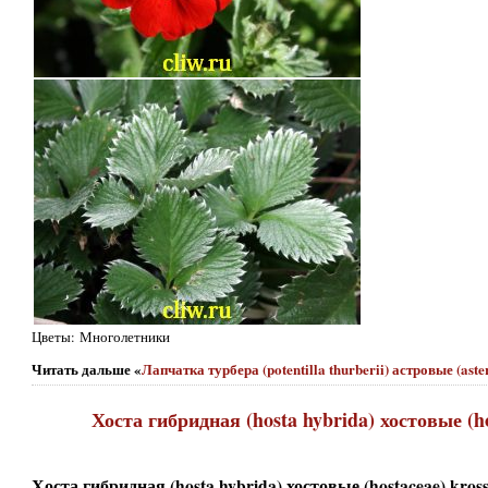
Цветы: Многолетники
Читать дальше «
Лапчатка турбера (potentilla thurberii) астровые (ast
Хоста гибридная (hosta hybrida) хостовые (ho
Хоста гибридная (hosta hybrida) хостовые (hostaceae) kross