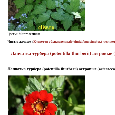
Цветы: Многолетники
Читать дальше «
Клопогон обыкновенный (cimicifuga simplex) лютико
Лапчатка турбера (potentilla thurberii) астровые (
Лапчатка турбера (potentilla thurberii) астровые (asteracea