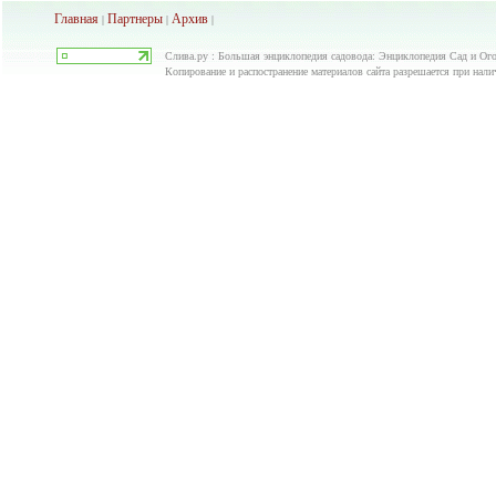
Главная
Партнеры
Архив
|
|
|
Слива.ру : Большая энциклопедия садовода: Энциклопедия Сад и Ого
Копирование и распостранение материалов сайта разрешается при нали