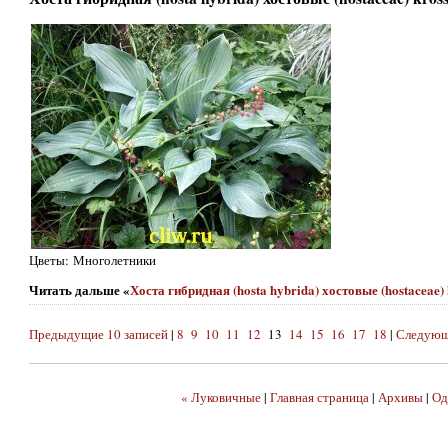
Цветы: Многолетники
Читать дальше «
Хоста гибридная (hosta hybrida) хостовые (hostaceae)
Предыдущие 10 записей
|
8
9
10
11
12
13
14
15
16
17
18
|
Следующ
« Луковичные
|
Главная страница
|
Архивы
|
Од