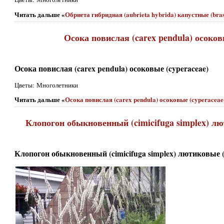
Читать дальше «
Обриета гибридная (aubrieta hybrida) капустные (bra
Осока повислая (carex pendula) осоков
Осока повислая (carex pendula) осоковые (cyperaceae)
Цветы: Многолетники
Читать дальше «
Осока повислая (carex pendula) осоковые (cyperaceae
Клопогон обыкновенный (cimicifuga simplex) лю
Клопогон обыкновенный (cimicifuga simplex) лютиковые (