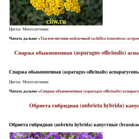
Цветы: Многолетники
Читать дальше «
Тысячелистник войлочный (achillea tomentosa) астров
Спаржа обыкновенная (asparagus officinalis) асп
Спаржа обыкновенная (asparagus officinalis) аспарагусовы
Цветы: Многолетники
Читать дальше «
Спаржа обыкновенная (asparagus officinalis) аспараг
Обриета гибридная (aubrieta hybrida) капус
Обриета гибридная (aubrieta hybrida) капустные (brassica