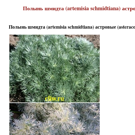
Полынь шмидта (artemisia schmidtiana) астро
Полынь шмидта (artemisia schmidtiana) астровые (asterace