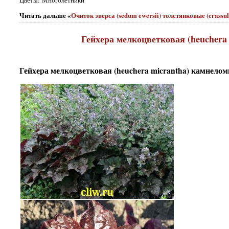
Цветы: Многолетники
Читать дальше «
Очиток эверса (sedum ewersii) толстянковые (crass
Гейхера мелкоцветковая (heuchera 
Гейхера мелкоцветковая (heuchera micrantha) камнеломко