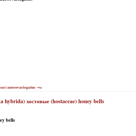
eae) aureovariegatus →
»
a hybrida) хостовые (hostaceae) honey bells
y bells