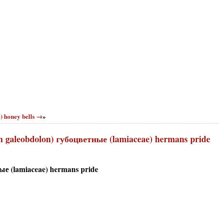
) honey bells →
»
galeobdolon) губоцветные (lamiaceae) hermans pride
е (lamiaceae) hermans pride