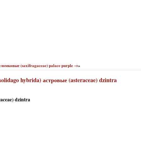
ломковые (saxifragaceae) palace purple →
»
lidago hybrida) астровые (asteraceae) dzintra
aceae) dzintra