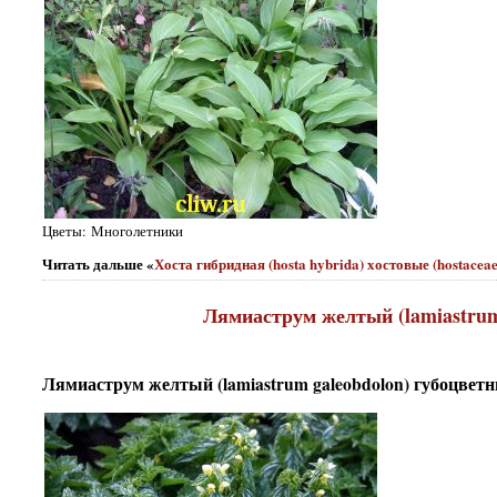
Цветы: Многолетники
Читать дальше «
Хоста гибридная (hosta hybrida) хостовые (hostaceae
Лямиаструм желтый (lamiastrum 
Лямиаструм желтый (lamiastrum galeobdolon) губоцветны