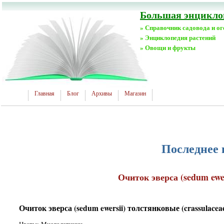
Большая энциклоп
» Справочник садовода и о
» Энциклопедия растений
» Овощи и фрукты
Главная
Блог
Архивы
Магазин
Последнее 
Очиток эверса (sedum ewe
Очиток эверса (sedum ewersii) толстянковые (crassulace