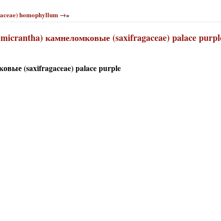
ulaceae) homophyllum →
»
micrantha) камнеломковые (saxifragaceae) palace purpl
вые (saxifragaceae) palace purple