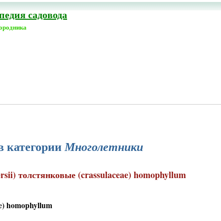
едия садовода
городника
в категории
Многолетники
rsii) толстянковые (crassulaceae) homophyllum
ae) homophyllum