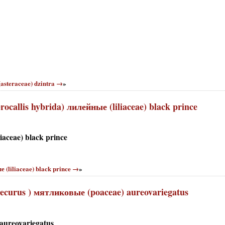
asteraceae) dzintra →
»
allis hybrida) лилейные (liliaceae) black prince
aceae) black prince
(liliaceae) black prince →
»
ecurus ) мятликовые (poaceae) aureovariegatus
aureovariegatus