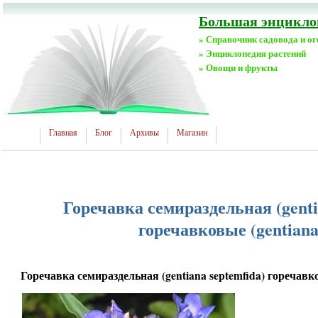
Большая энциклоп
» Справочник садовода и о
» Энциклопедия растений
» Овощи и фрукты
Главная
Блог
Архивы
Магазин
Горечавка семираздельная (genti
горечавковые (gentiana
Горечавка семираздельная (gentiana septemfida) горечавко