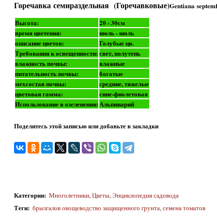
Горечавка семираздельная (Горечавковые)
Gentiana septemf
Высота:
20 - 30см
время цветения:
июль - июль
описание цветов:
Голубые цв.
Требования к освещенности:
свет, полутень
влажность почвы:
влажные
питательность почвы:
богатые
мехсостав почвы:
средние, тяжелые
цветовая гамма:
сине-фиолетовая
Использование в озеленении:
Альпинарий
Поделитесь этой записью или добавьте в закладки
Категории
:
Многолетники
,
Цветы
,
Энциклопедия садовода
Теги
:
брызгалов овощеводство защищенного грунта
,
семена томатов