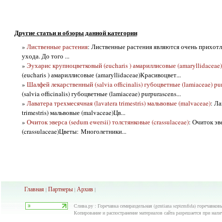
Другие статьи и обзоры данной категории
»
Лиственные растения
: Лиственные растения являются очень прихот
ухода. До того ...
»
Эухарис крупноцветковый (eucharis ) амариллисовые (amaryllidaceae)
(eucharis ) амариллисовые (amaryllidaceae)Красивоцвет...
»
Шалфей лекарственный (salvia officinalis) губоцветные (lamiaceae) pu
(salvia officinalis) губоцветные (lamiaceae) purpurascens...
»
Лаватера трехмесячная (lavatera trimestris) мальвовые (malvaceae)
: Ла
trimestris) мальвовые (malvaceae)Цв...
»
Очиток эверса (sedum ewersii) толстянковые (crassulaceae)
: Очиток эв
(crassulaceae)Цветы: Многолетники...
Главная
Партнеры
Архив
|
|
|
Слива.ру : Горечавка семираздельная (gentiana septemfida) горечавковы
Копирование и распостранение материалов сайта разрешается при нали