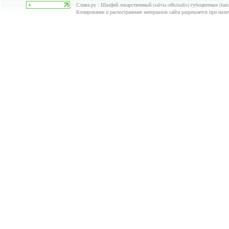
Слива.ру : Шалфей лекарственный (salvia officinalis) губоцветные (lam
Копирование и распостранение материалов сайта разрешается при нали