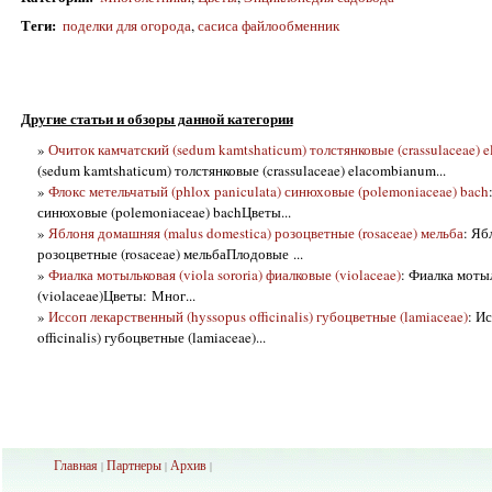
Теги
:
поделки для огорода
,
сасиса файлообменник
Другие статьи и обзоры данной категории
»
Очиток камчатский (sedum kamtshaticum) толстянковые (crassulaceae) 
(sedum kamtshaticum) толстянковые (crassulaceae) elacombianum...
»
Флокс метельчатый (phlox paniculata) синюховые (polemoniaceae) bach
синюховые (polemoniaceae) bachЦветы...
»
Яблоня домашняя (malus domestica) розоцветные (rosaceae) мельба
: Яб
розоцветные (rosaceae) мельбаПлодовые ...
»
Фиалка мотыльковая (viola sororia) фиалковые (violaceae)
: Фиалка мотыл
(violaceae)Цветы: Мног...
»
Иссоп лекарственный (hyssopus officinalis) губоцветные (lamiaceae)
: И
officinalis) губоцветные (lamiaceae)...
Главная
Партнеры
Архив
|
|
|