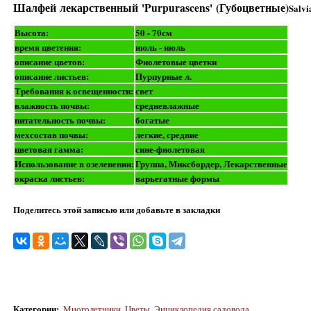
Шалфей лекарственный 'Purpurascens' (Губоцветные)
Salvi
Высота:
50 - 70см
время цветения:
июль - июль
описание цветов:
Фиолетовые цветки
описание листьев:
Пурпурные л.
Требования к освещенности:
свет
влажность почвы:
средневлажные
питательность почвы:
богатые
мехсостав почвы:
легкие, средние
цветовая гамма:
сине-фиолетовая
Использование в озеленении:
Группа, Миксбордер, Лекарственные
окраска листьев:
варьегатные формы
Поделитесь этой записью или добавьте в закладки
Категории
:
Многолетники
,
Цветы
,
Энциклопедия садовода