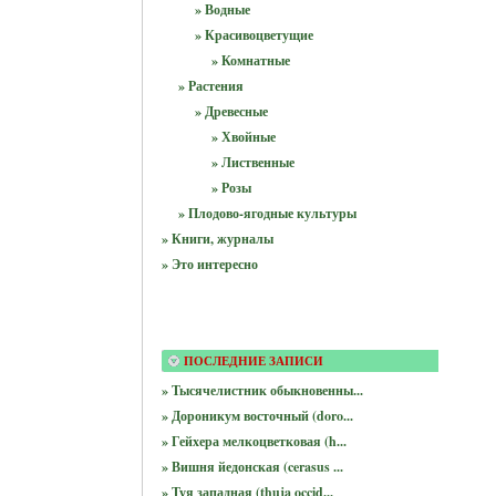
» Водные
» Красивоцветущие
» Комнатные
» Растения
» Древесные
» Хвойные
» Лиственные
» Розы
» Плодово-ягодные культуры
» Книги, журналы
» Это интересно
ПОСЛЕДНИЕ ЗАПИСИ
» Тысячелистник обыкновенны...
» Дороникум восточный (doro...
» Гейхера мелкоцветковая (h...
» Вишня йедонская (cerasus ...
» Туя западная (thuja occid...