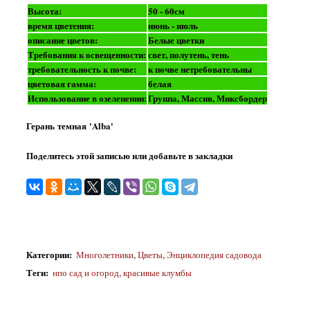
Высота:
50 - 60см
время цветения:
июнь - июль
описание цветов:
Белые цветки
Требования к освещенности:
свет, полутень, тень
требовательность к почве:
к почве нетребовательны
цветовая гамма:
белая
Использование в озеленении:
Группа, Массив, Миксбордер
Герань темная 'Alba'
Поделитесь этой записью или добавьте в закладки
Категории
:
Многолетники
,
Цветы
,
Энциклопедия садовода
Теги
:
нпо сад и огород
,
красивые клумбы