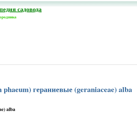
едия садовода
городника
 phaeum) гераниевые (geraniaceae) alba
e) alba