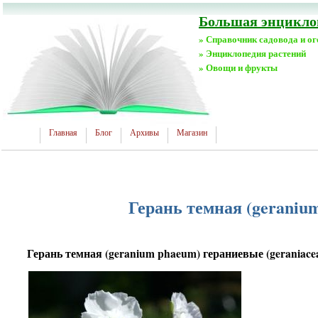
Большая энциклоп
» Справочник садовода и о
» Энциклопедия растений
» Овощи и фрукты
Главная
Блог
Архивы
Магазин
Герань темная (geranium
Герань темная (geranium phaeum) гераниевые (geraniacea