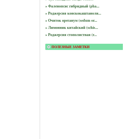
» Фаленопсис гибридный (pha...
» Роджерсия конскокаштаноли...
» Очиток ореганум (sedum or...
» Лимонник китайский (schis...
» Роджерсия стополистная (r...
ПОЛЕЗНЫЕ ЗАМЕТКИ