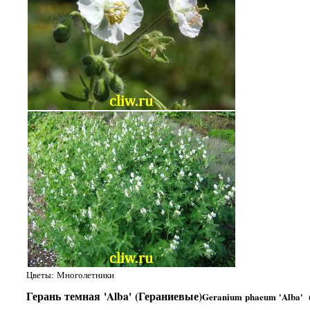
Цветы: Многолетники
Герань темная 'Alba' (Гераниевые)
Geranium phaeum 'Alba' (