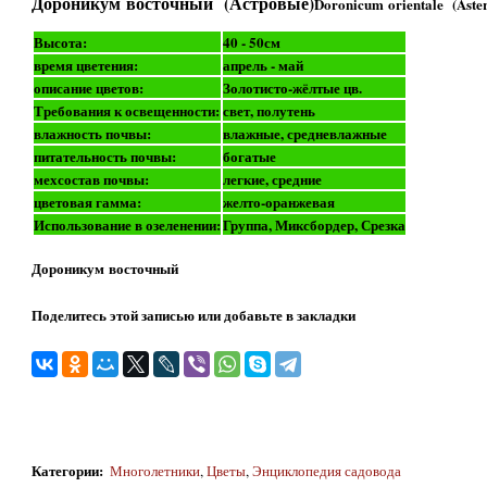
Дороникум восточный (Астровые)
Doronicum orientale (Aste
Высота:
40 - 50см
время цветения:
апрель - май
описание цветов:
Золотисто-жёлтые цв.
Требования к освещенности:
свет, полутень
влажность почвы:
влажные, средневлажные
питательность почвы:
богатые
мехсостав почвы:
легкие, средние
цветовая гамма:
желто-оранжевая
Использование в озеленении:
Группа, Миксбордер, Срезка
Дороникум восточный
Поделитесь этой записью или добавьте в закладки
Категории
:
Многолетники
,
Цветы
,
Энциклопедия садовода