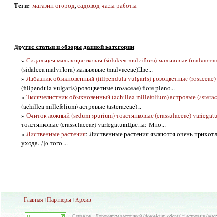
Теги
:
магазин огород
,
садовод часы работы
Другие статьи и обзоры данной категории
»
Сидальцея мальвоцветковая (sidalcea malviflora) мальвовые (malvacea
(sidalcea malviflora) мальвовые (malvaceae)Цве...
»
Лабазник обыкновенный (filipendula vulgaris) розоцветные (rosaceae) 
(filipendula vulgaris) розоцветные (rosaceae) flore pleno...
»
Тысячелистник обыкновенный (achillea millefolium) астровые (asterac
(achillea millefolium) астровые (asteraceae)...
»
Очиток ложный (sedum spurium) толстянковые (crassulaceae) variegat
толстянковые (crassulaceae) variegatumЦветы: Мно...
»
Лиственные растения
: Лиственные растения являются очень прихот
ухода. До того ...
Главная
Партнеры
Архив
|
|
|
Слива.ру : Дороникум восточный (doronicum orientale) астровые (aster