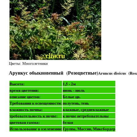
Цветы: Многолетники
Арункус обыкновенный (Розоцветные)
Aruncus dioicus (Ros
Высота:
1,5 - 2м
время цветения:
июнь - июль
описание цветов:
Белые цв.
Требования к освещенности:
полутень, тень
влажность почвы:
влажные, средневлажные
требовательность к почве:
к почве нетребовательны
цветовая гамма:
белая
Использование в озеленении:
Группа, Массив, Миксбордер