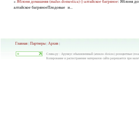
»
Яблоня домашняя (malus domestica) () алтайское багряное
: Яблоня до
алтайское багряноеПлодовые и...
Главная
Партнеры
Архив
|
|
|
Слива.ру : Арункус обыкновенный (aruncus dioicus) розоцветные (rosa
Копирование и распостранение материалов сайта разрешается при нали