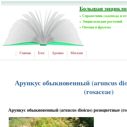
Большая энциклоп
» Справочник садовода и о
» Энциклопедия растений
» Овощи и фрукты
Главная
Блог
Архивы
Магазин
Арункус обыкновенный (aruncus dio
(rosaceae)
Арункус обыкновенный (aruncus dioicus) розоцветные (ro