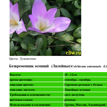
Цветы: Луковичные
Безвременник осенний (Лилейные)
Colchicum automnale (Li
Высота:
10 - 12см
время цветения:
сентябрь - октябрь
описание цветов:
Сиренево-розовые с белым
описание листьев:
Линейные зеленые
Требования к освещенности:
свет, полутень
цветовая гамма:
розовая
Использование в озеленении:
Группа, Массив, Альпинарий,