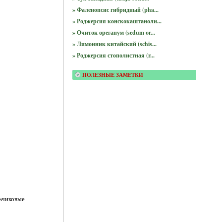
» Фаленопсис гибридный (pha...
» Роджерсия конскокаштаноли...
» Очиток ореганум (sedum or...
» Лимонник китайский (schis...
» Роджерсия стополистная (r...
ПОЛЕЗНЫЕ ЗАМЕТКИ
льчиковые