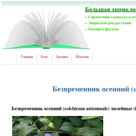
Большая энциклоп
» Справочник садовода и о
» Энциклопедия растений
» Овощи и фрукты
Главная
Блог
Архивы
Магазин
Безвременник осенний (co
Безвременник осенний (colchicum automnale) лилейные (li