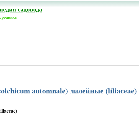
едия садовода
городника
lchicum automnale) лилейные (liliaceae)
liaceae)