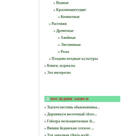
» Водные
» Красивоцветущие
» Комнатные
» Растения
» Древесные
» Хвойные
» Лиственные
» Розы
» Плодово-ягодные культуры
» Книги, журналы
» Это интересно
ПОСЛЕДНИЕ ЗАПИСИ
» Тысячелистник обыкновенны...
» Дороникум восточный (doro...
» Гейхера мелкоцветковая (h...
» Вишня йедонская (cerasus ...
» Туя западная (thuja occid...