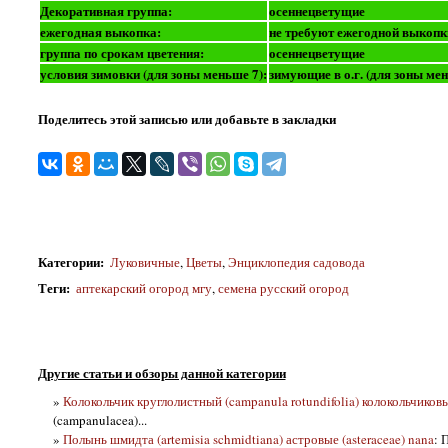
Декоративная группа:
осеннецветущие
ежегодная выкопка:
не требуют ежегодной выкопк
группа по срокам цветения:
осеннецветущие
условия зимовки (для зоны меньше 7):
зимующие в о.г. (для зоны ме
Поделитесь этой записью или добавьте в закладки
Категории
:
Луковичные
,
Цветы
,
Энциклопедия садовода
Теги
:
аптекарский огород мгу
,
семена русский огород
Другие статьи и обзоры данной категории
»
Колокольчик круглолистный (campanula rotundifolia) колокольчиков
(campanulacea)...
»
Полынь шмидта (artemisia schmidtiana) астровые (asteraceae) nana
: 