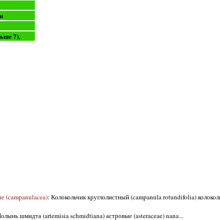
и
ньше 7),
ые (campanulacea)
: Колокольчик круглолистный (campanula rotundifolia) колоко
Полынь шмидта (artemisia schmidtiana) астровые (asteraceae) nana...