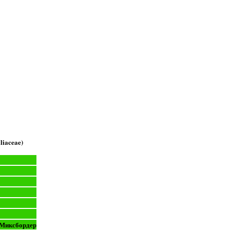
liaceae)
 Миксбордер