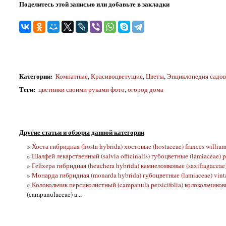
Поделитесь этой записью или добавьте в закладки
Категории
:
Комнатные
,
Красивоцветущие
,
Цветы
,
Энциклопедия садо
Теги
:
цветники своими руками фото
,
огород дома
Другие статьи и обзоры данной категории
»
Хоста гибридная (hosta hybrida) хостовые (hostaceae) frances william
»
Шалфей лекарственный (salvia officinalis) губоцветные (lamiaceae) 
»
Гейхера гибридная (heuchera hybrida) камнеломковые (saxifragaceae) s
»
Монарда гибридная (monarda hybrida) губоцветные (lamiaceae) vint
»
Колокольчик персиколистный (campanula persicifolia) колокольчиков
(campanulaceae) a...