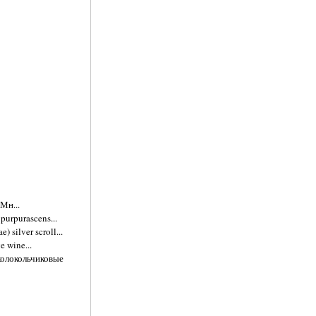
Мн...
purpurascens...
 silver scroll...
 wine...
 колокольчиковые