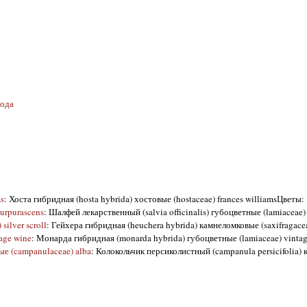
вода
s
: Хоста гибридная (hosta hybrida) хостовые (hostaceae) frances williamsЦветы: 
purpurascens
: Шалфей лекарственный (salvia officinalis) губоцветные (lamiaceae) 
ilver scroll
: Гейхера гибридная (heuchera hybrida) камнеломковые (saxifragaceae)
age wine
: Монарда гибридная (monarda hybrida) губоцветные (lamiaceae) vintage
ые (campanulaceae) alba
: Колокольчик персиколистный (campanula persicifolia)