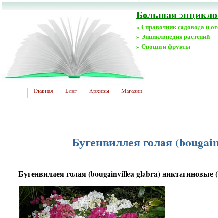
Большая энциклоп
» Справочник садовода и о
» Энциклопедия растений
» Овощи и фрукты
Главная
Блог
Архивы
Магазин
Бугенвиллея голая (bougainv
Бугенвиллея голая (bougainvillea glabra) никтагиновые (n