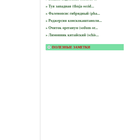
» Туя западная (thuja occid...
» Фаленопсис гибридный (pha...
» Роджерсия конскокаштаноли...
» Очиток ореганум (sedum or...
» Лимонник китайский (schis...
ПОЛЕЗНЫЕ ЗАМЕТКИ