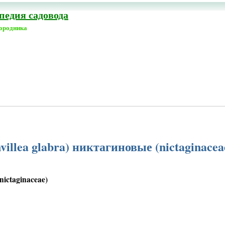
едия садовода
городника
illea glabra) никтагиновые (nictaginacea
ictaginaceae)