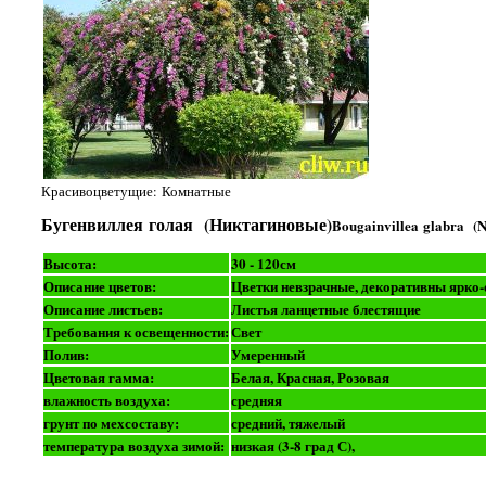
Красивоцветущие: Комнатные
Бугенвиллея голая (Никтагиновые)
Bougainvillea glabra (N
Высота:
30 - 120см
Описание цветов:
Цветки невзрачные, декоративны ярко
Описание листьев:
Листья ланцетные блестящие
Требования к освещенности:
Свет
Полив:
Умеренный
Цветовая гамма:
Белая, Красная, Розовая
влажность воздуха:
средняя
грунт по мехсоставу:
средний, тяжелый
температура воздуха зимой:
низкая (3-8 град С),