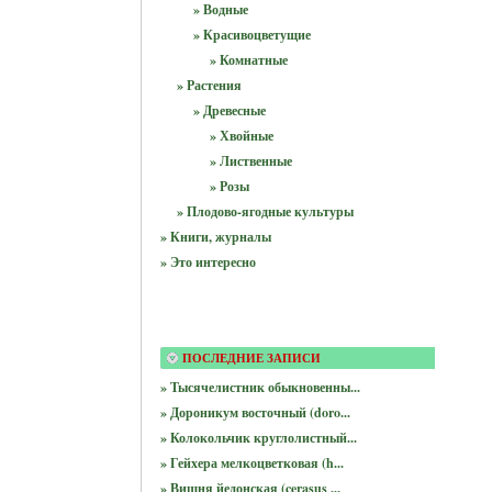
» Водные
» Красивоцветущие
» Комнатные
» Растения
» Древесные
» Хвойные
» Лиственные
» Розы
» Плодово-ягодные культуры
» Книги, журналы
» Это интересно
ПОСЛЕДНИЕ ЗАПИСИ
» Тысячелистник обыкновенны...
» Дороникум восточный (doro...
» Колокольчик круглолистный...
» Гейхера мелкоцветковая (h...
» Вишня йедонская (cerasus ...