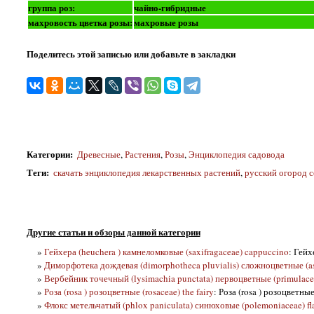
группа роз:
чайно-гибридные
махровость цветка розы:
махровые розы
Поделитесь этой записью или добавьте в закладки
Категории
:
Древесные
,
Растения
,
Розы
,
Энциклопедия садовода
Теги
:
скачать энциклопедия лекарственных растений
,
русский огород 
Другие статьи и обзоры данной категории
»
Гейхера (heuchera ) камнеломковые (saxifragaceae) cappuccino
: Гейх
»
Диморфотека дождевая (dimorphotheca pluvialis) сложноцветные (as
»
Вербейник точечный (lysimachia punctata) первоцветные (primulacea
»
Роза (rosa ) розоцветные (rosaceae) the fairy
: Роза (rosa ) розоцветные
»
Флокс метельчатый (phlox paniculata) синюховые (polemoniaceae) f