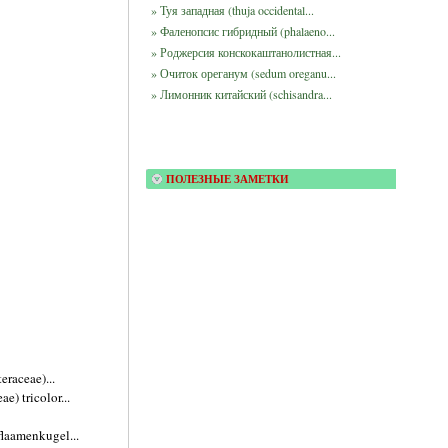
» Туя западная (thuja occidental...
» Фаленопсис гибридный (phalaeno...
» Роджерсия конскокаштанолистная...
» Очиток ореганум (sedum oreganu...
» Лимонник китайский (schisandra...
ПОЛЕЗНЫЕ ЗАМЕТКИ
raceae)...
) tricolor...
laamenkugel...