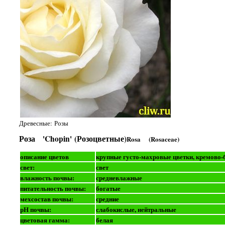
Древесные: Розы
Роза 'Chopin' (Розоцветные)
Rosa (Rosaceae)
описание цветов
крупные густо-махровые цветки, кремово-
свет:
свет
влажность почвы:
средневлажные
питательность почвы:
богатые
мехсостав почвы:
средние
рН почвы:
слабокислые, нейтральные
цветовая гамма:
белая