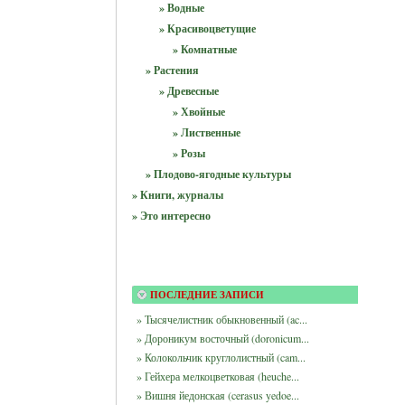
» Водные
» Красивоцветущие
» Комнатные
» Растения
» Древесные
» Хвойные
» Лиственные
» Розы
» Плодово-ягодные культуры
» Книги, журналы
» Это интересно
ПОСЛЕДНИЕ ЗАПИСИ
» Тысячелистник обыкновенный (ac...
» Дороникум восточный (doronicum...
» Колокольчик круглолистный (cam...
» Гейхера мелкоцветковая (heuche...
» Вишня йедонская (cerasus yedoe...