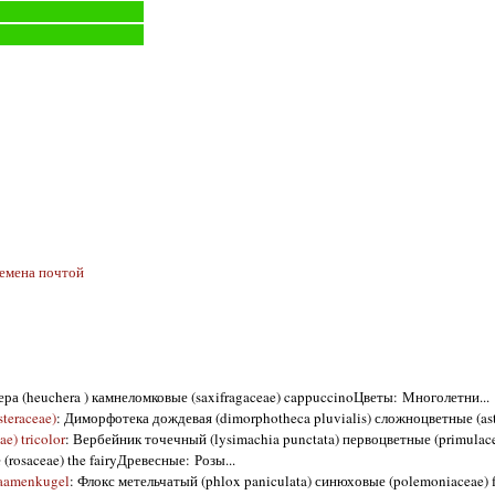
семена почтой
ера (heuchera ) камнеломковые (saxifragaceae) cappuccinoЦветы: Многолетни...
teraceae)
: Диморфотека дождевая (dimorphotheca pluvialis) сложноцветные (aste
e) tricolor
: Вербейник точечный (lysimachia punctata) первоцветные (primulaceae
 (rosaceae) the fairyДревесные: Розы...
laamenkugel
: Флокс метельчатый (phlox paniculata) синюховые (polemoniaceae) f