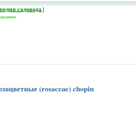
едия садовода |
городника
розоцветные (rosaceae) chopin