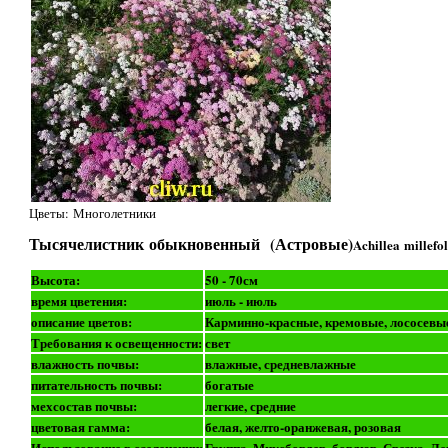
Цветы: Многолетники
Тысячелистник обыкновенный (Астровые)
Achillea millefo
Высота:
50 - 70см
время цветения:
июль - июль
описание цветов:
Карминно-красные, кремовые, лососевые
Требования к освещенности:
свет
влажность почвы:
влажные, средневлажные
питательность почвы:
богатые
мехсостав почвы:
легкие, средние
цветовая гамма:
белая, желто-оранжевая, розовая
Использование в озеленении:
Группа, Миксбордер, бордюр, Срезка, Л