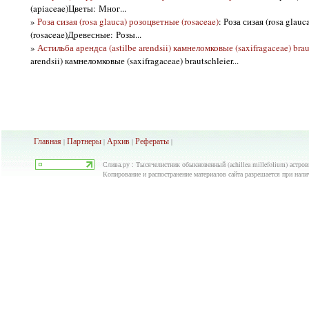
(apiaceae)Цветы: Мног...
»
Роза сизая (rosa glauca) розоцветные (rosaceae)
: Роза сизая (rosa glau
(rosaceae)Древесные: Розы...
»
Астильба арендса (astilbe arendsii) камнеломковые (saxifragaceae) brau
arendsii) камнеломковые (saxifragaceae) brautschleier...
Главная
Партнеры
Архив
Рефераты
|
|
|
|
Слива.ру : Тысячелистник обыкновенный (achillea millefolium) астровы
Копирование и распостранение материалов сайта разрешается при нали