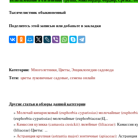
Тысячелистник обыкновенный
Поделитесь этой записью или добавьте в закладки
Категории
:
Многолетники
,
Цветы
,
Энциклопедия садовода
Теги
:
цветы луковичные садовые
,
семена онлайн
Другие статьи и обзоры данной категории
»
Молочай кипарисковый (euphorbia cyparissias) молочайные (euphorbi
(euphorbia cyparissias) молочайные (euphorbiaceae)Ц...
»
Камассия кузикка (camassia cusickii) лилейные (liliaceae)
: Камассия ку
(liliaceae) Цветы: ...
»
Астранция крупная (astrantia major) зонтичные (apiaceae)
: Астранция 