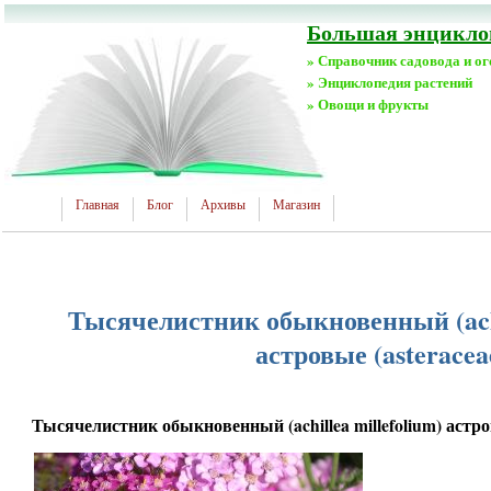
Большая энциклоп
» Справочник садовода и о
» Энциклопедия растений
» Овощи и фрукты
Главная
Блог
Архивы
Магазин
Тысячелистник обыкновенный (achi
астровые (asteracea
Тысячелистник обыкновенный (achillea millefolium) астров