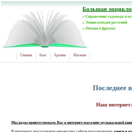
Большая энциклоп
» Справочник садовода и о
» Энциклопедия растений
» Овощи и фрукты
Главная
Блог
Архивы
Магазин
Последнее 
Наш интернет-
Мы рады приветствовать Вас в интернет-магазине музыкальной кни
книги и ж
В интернете представлено множество сайтов предлагающих