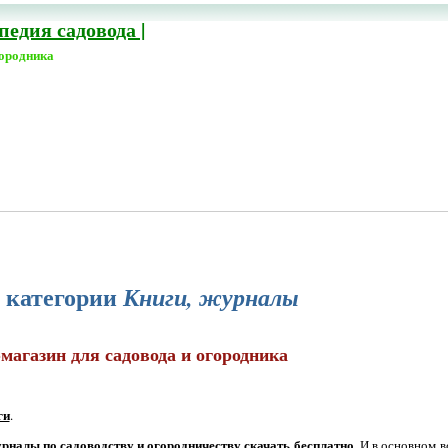
едия садовода |
городника
в категории
Книги, журналы
магазин для садовода и огородника
ги
.
урналы по садоводству и огородничеству скачать бесплатно
. И в основном 