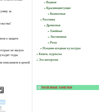
» Водные
» Красивоцветущие
сумму за
» Комнатные
» Растения
ельства!
» Древесные
» Хвойные
» Лиственные
оном о защите
» Розы
» Плодово-ягодные культуры
которые не малую
» Книги, журналы
 уходят годы.
» Это интересно
м описанием и ценой
ПОЛЕЗНЫЕ ЗАМЕТКИ