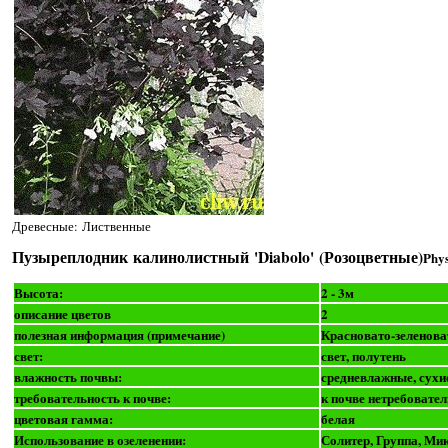
Древесные: Лиственные
Пузыреплодник калинолистный 'Diabolo' (Розоцветные)
Phys
Высота:
2 - 3м
описание цветов
2
полезная информация (примечание)
Красновато-зеленова
свет:
свет, полутень
влажность почвы:
средневлажные, сухи
требовательность к почве:
к почве нетребовате
цветовая гамма:
белая
Использование в озеленении:
Солитер, Группа, Ми