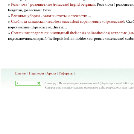
»
Роза (rosa ) розоцветные (rosaceae) ingrid bergman
: Роза (rosa ) розоцветн
bergmanДревесные: Розы...
»
Влажные уборки - залог чистоты и свежести
: ...
»
Скабиоза кавказская (scabiosa caucasica) ворсянковые (dipsacaceae)
: Ска
ворсянковые (dipsacaceae)Цветы:...
»
Солнечник подсолнечниковидный (heliopsis helianthoides) астровые (aste
подсолнечниковидный (heliopsis helianthoides) астровые (asteraceae) scabra
Главная
Партнеры
Архив
Рефераты
|
|
|
|
Слива.ру : Пузыреплодник калинолистный (physocarpus opulifolius) роз
Копирование и распостранение материалов сайта разрешается при нали