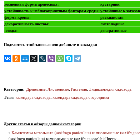
жизненная форма древесных:
кустарник
устойчивость к неблагоприятным факторам среды:
устойчивые к загазо
форма кроны:
раскидистая
декоративность листвы:
листопадные
плоды:
декоративные
Поделитесь этой записью или добавьте в закладки
Категории
:
Древесные
,
Лиственные
,
Растения
,
Энциклопедия садовода
Теги
:
календарь садовода
,
календарь садовода огородника
Другие статьи и обзоры данной категории
»
Камнеломка метельчата (saxifraga paniculata) камнеломковые (saxifragace
(saxifraga paniculata) камнеломковые (saxifragaceae) bisЦветы...