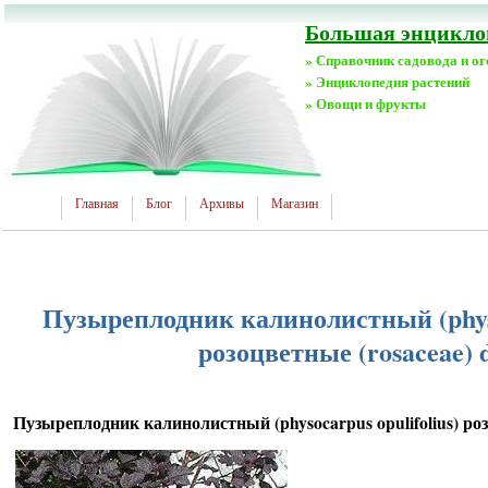
Большая энциклоп
» Справочник садовода и о
» Энциклопедия растений
» Овощи и фрукты
Главная
Блог
Архивы
Магазин
Пузыреплодник калинолистный (physoc
розоцветные (rosaceae) 
Пузыреплодник калинолистный (physocarpus opulifolius) роз