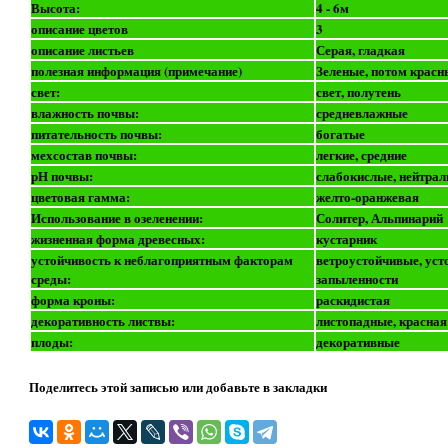
Высота:
4 - 6м
описание цветов
3
описание листьев
Серая, гладкая
полезная информация (примечание)
Зеленые, потом красн
свет:
свет, полутень
влажность почвы:
средневлажные
питательность почвы:
богатые
мехсостав почвы:
легкие, средние
рН почвы:
слабокислые, нейтра
цветовая гамма:
желто-оранжевая
Использование в озеленении:
Солитер, Альпинарий
жизненная форма древесных:
кустарник
устойчивость к неблагоприятным факторам
ветроустойчивые, уст
среды:
запыленности
форма кроны:
раскидистая
декоративность листвы:
листопадные, красная
плоды:
декоративные
Поделитесь этой записью или добавьте в закладки