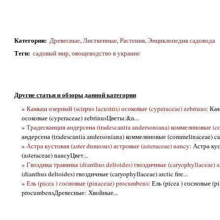
Категории
:
Древесные
,
Лиственные
,
Растения
,
Энциклопедия садовода
Теги
:
садовый мир
,
овощеводство в украине
Другие статьи и обзоры данной категории
»
Камыш озерный (scirpus lacustris) осоковые (cyperaceae) zebrinus
: Кам
осоковые (cyperaceae) zebrinusЦветы:&n...
»
Традесканция андерсена (tradescantia andersoniana) коммелиновые (c
андерсена (tradescantia andersoniana) коммелиновые (commelinaceae) car
»
Астра кустовая (aster dumosus) астровые (asteraceae) nancy
: Астра ку
(asteraceae) nancyЦвет...
»
Гвоздика травянка (dianthus deltoides) гвоздичные (caryophyllaceae) arc
(dianthus deltoides) гвоздичные (caryophyllaceae) arctic fire...
»
Ель (picea ) сосновые (pinaceae) procumbens
: Ель (picea ) сосновые (p
procumbensДревесные: Хвойные...