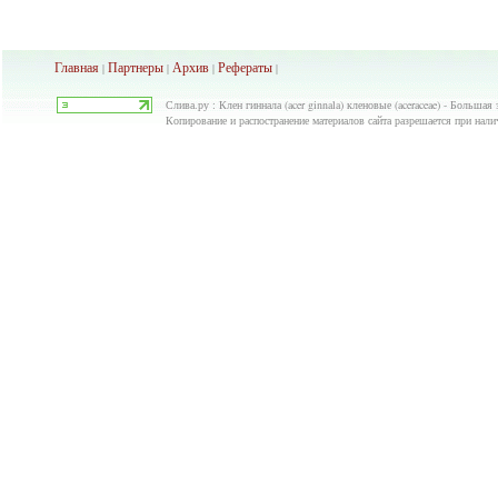
Главная
Партнеры
Архив
Рефераты
|
|
|
|
Слива.ру : Клен гиннала (acer ginnala) кленовые (aceraceae) - Большая
Копирование и распостранение материалов сайта разрешается при нали