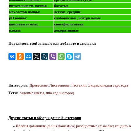
питательность почвы:
богатые
мехсостав почвы:
легкие, средние
рН почвы:
слабокислые, нейтральные
цветовая гамма:
сине-фиолетовая
плоды:
декоративные
Поделитесь этой записью или добавьте в закладки
Категории
:
Древесные
,
Лиственные
,
Растения
,
Энциклопедия садовода
Теги
:
садовые цветы
,
нпо сад и огород
Другие статьи и обзоры данной категории
»
Яблоня домашняя (malus domestica) розоцветные (rosaceae) кандиль 