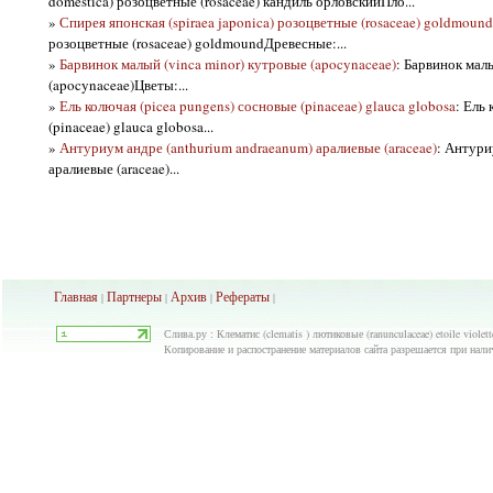
domestica) розоцветные (rosaceae) кандиль орловскийПло...
»
Спирея японская (spiraea japonica) розоцветные (rosaceae) goldmound
розоцветные (rosaceae) goldmoundДревесные:...
»
Барвинок малый (vinca minor) кутровые (apocynaceae)
: Барвинок мал
(apocynaceae)Цветы:...
»
Ель колючая (picea pungens) сосновые (pinaceae) glauca globosa
: Ель
(pinaceae) glauca globosa...
»
Антуриум андре (anthurium andraeanum) аралиевые (araceae)
: Антури
аралиевые (araceae)...
Главная
Партнеры
Архив
Рефераты
|
|
|
|
Слива.ру : Клематис (clematis ) лютиковые (ranunculaceae) etoile viole
Копирование и распостранение материалов сайта разрешается при нали